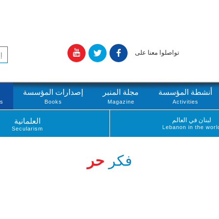
تواصلوا معنا على
أنشطة المؤسسة
مجلة المنبر
إصدارات المؤسسة
ts
Books
Magazine
Activities
لبنان في العالم
العلمانية
Lebanon in the worl
Secularism
فكر
حر