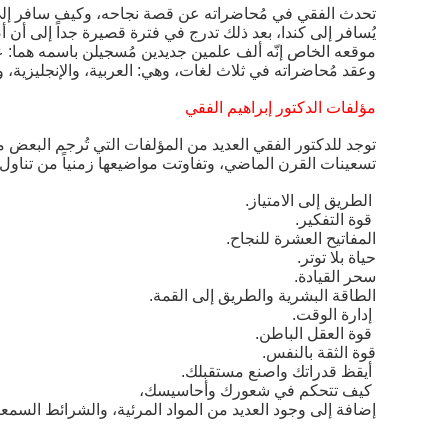
تحدث الفقي في مُحاضراته عن قصة نجاحه، وكيف سافر إلى 
يُسافر إلى كندا، بعد ذلك تدرج في فترة قصيرة جداً إلى أن أ
موقعه الخاص إنّه ألف علمين جديدين مُسجيلن باسمه هما: 
وعقد مُحاضراته في ثلاث لغات، وهي: العربية، والإنجليزية، و
مؤلفات الدكتور إبراهيم الفقي
توجد للدكتور الفقي العديد من المؤلفات التي تُرجم البعض من
تسعينات القرن الماضي، وتفاوتت مواضيعها زمنياً من تناول تقن
الطريق إلى الامتياز.
قوة التفكير.
المفاتيح العشرة للنجاح.
حياة بلا توتر.
سحر القيادة.
الطاقة البشرية والطريق إلى القمة.
إدارة الوقت.
قوة العقل الباطن.
قوة الثقة بالنفس.
أيقظ قدراتك واصنع مستقبلك.
كيف تتحكم في شعورك وأحاسيسك،
إضافة إلى وجود العديد من المواد المرئية، والشرائط السمعي