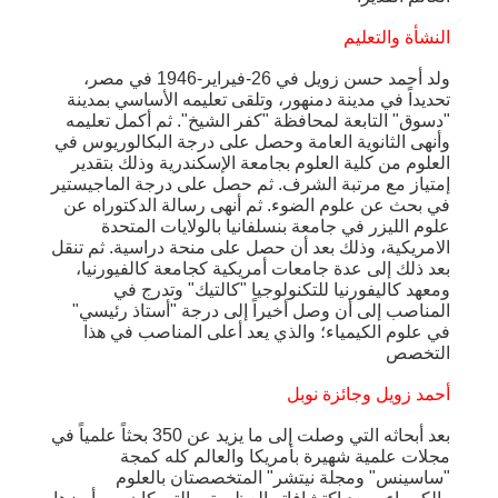
النشأة والتعليم
ولد أحمد حسن زويل في 26-فيراير-1946 في مصر،
تحديداً في مدينة دمنهور، وتلقى تعليمه الأساسي بمدينة
"دسوق" التابعة لمحافظة "كفر الشيخ". ثم أكمل تعليمه
وأنهى الثانوية العامة وحصل على درجة البكالوريوس في
العلوم من كلية العلوم بجامعة الإسكندرية وذلك بتقدير
إمتياز مع مرتبة الشرف. ثم حصل على درجة الماجيستير
في بحث عن علوم الضوء. ثم أنهى رسالة الدكتوراه عن
علوم الليزر في جامعة بنسلفانيا بالولايات المتحدة
الامريكية، وذلك بعد أن حصل على منحة دراسية. ثم تنقل
بعد ذلك إلى عدة جامعات أمريكية كجامعة كالفيورنيا،
ومعهد كاليفورنيا للتكنولوجيا "كالتيك" وتدرج في
المناصب إلى أن وصل أخيراً إلى درجة "أستاذ رئيسي"
في علوم الكيمياء؛ والذي يعد أعلى المناصب في هذا
التخصص
أحمد زويل وجائزة نوبل
بعد أبحاثه التي وصلت إلى ما يزيد عن 350 بحثاً علمياً في
مجلات علمية شهيرة بأمريكا والعالم كله كمجة
"ساسينس" ومجلة نيتشر" المتخصصتان بالعلوم