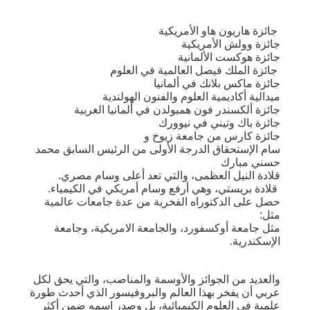
جائزة هاريون هاو الأمريكية
جائزة وولش الأمريكية
جائزة هوكست الألمانية
جائزة الملك فيصل العالمية في العلوم
جائزة ماكس بلانك في ألمانيا
ميدالية أكاديمية العلوم والفنون الهولندية
جائزة ألكسندر فون همبولدن في ألمانيا الغربية
جائزة باك وتيني في نيوورك
جائزة كارس من جامعة زيوخ و
سام الإستحقاق الدرجة الأولى من الرئيس السابق محمد
حسني مبارك
قلادة النيل العظمى، والتي تعد أعلى وسام مصري.
قلادة بريستي، وهي أرفع وسام أمريكي في الكيمياء.
حصل على الدكتوراه الفخرية من عدة جامعات عالمية
مثل:
مثل جامعة أوكسفورد، والجامعة الامريكية، وجامعة
الإسكندرية.
والعديد من الجوائز والأوسمة والمناصب، والتي يحق لكل
عربي أن يفخر بهذا العالم والبروفيسور الذي أحدث طورة
علمية في العلوم الكيميائية، بل وصدر اسمه ضمن أكثر