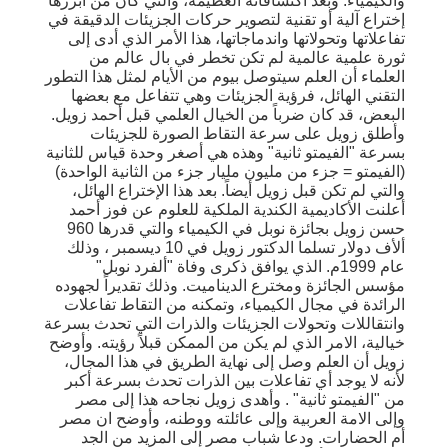
والكيمياء. وبعد اكتشافاته العظيمة، والتي كان من أبرزها
إختراع آلية أو تقنية لتصوير حركات الجزيئات الدقيقة في
تفاعلاتها وتحولاتها واندماجاتها، هذا الأمر الذي أدى إلى
ثورة علمية عالمية لم تكن تخطر في بال عالم من
العلماء أن العلم سيتوصل بيوم من الأيام لمثل هذا التطور
التقني الهائل، فرؤية الجزيئات وهي تتفاعل مع بعضها
البعض، قد كان ضرباً من الخيال العلمي قبل أحمد زويل.
وأطلق زويل على سرعة التقاط الصورة للجزيئات
بسرعة "الفيمتو ثانية" وهذه هي أصغر وحدة قياس للثانية
(الفيمتو = جزء من مليون مليار جزء من الثانية الواحدة)
والتي لم تكن قبل زويل أيضاً. بعد هذا الإختراع الهائل،
أعلنت الأكاديمية الكندية الملكية للعلوم عن فوز أحمد
حسن زويل بجائزة نوبل في الكيمياء والتي قدرها 960
ألأف دولار تسلما الدكتور زويل في 10 ديسمبر ، وذلك
عام 1999م. الذي يوافق ذكرى وفاة "ألفرد نوبل"
مؤسس الجائزة ومخترع الديناميت. وذلك تقديراً لجهوده
الرائدة في مجال الكيمياء، وتمكنه من التقاط تفاعلات
وانتقاللات وتحولات الجزيئات والذرات التي تحدث بسرعة
خيالية، الامر الذي لم يكن من الممكن قبلاً رؤيته. وأوضح
زويل أن العلم وصل إلى نهاية الطريق في هذا المجال،
لأنه لا يوجد أي تفاعلات بين الذرات تحدث بسرعة أكبر
من "الفيمتو ثانية" . وأهدى زويل نجاحه هذا إلى مصر
وإلى الامة العربية وإلى عائلته ووطنه، وأوضح ان مصر
أم الحضارات. ودعا شباب مصر إلى المزيد من الجد