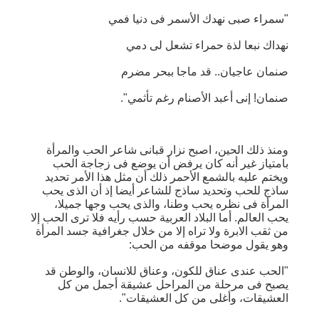
"سمراء صبى نهدك الأسمر فى دنيا فمي
نهداك نبعا لذة حمراء تشعل لى دمي
صنمان عاجيان.. قد ماجا ببحر مضرم
صنمان! إنى أعبد الأصنام رغم تأثمي".
ومنذ ذلك الحين، اصبح نزار قبانى شاعر الحب والمرأة
بامتياز غير أنه كان يرفض أن يوضع فى زجاجة الحب
ويختم عليه بالشمع الأحمر ذلك أن مثل هذا الأمر تحديد
ساذج للحب وتحديد ساذج للشاعر أيضا إذ أن الذى يحب
المرأة فى نظره يحب وطنا، والذى يحب وجها جميلا،
يحب العالم. أما البلاد العربية حسب رأيه فلا ترى الحب إلا
من ثقب الابرة ولا تراه إلا من خلال جغرافية جسد المرأة
وهو يقول موضحا موقفه من الحب:
"الحب عندى عناق للكون، وعناق للانسان، والوطن قد
يصبح فى مرحلة من المراحل عشيقة أجمل من كل
العشيقات، وأغلى من كل العشيقات".