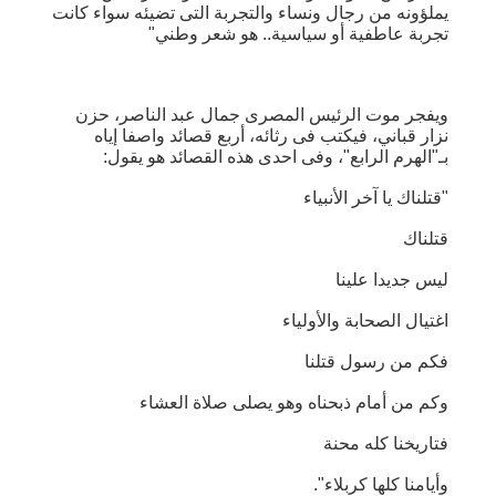
يملؤونه من رجال ونساء والتجربة التى تضيئه سواء كانت
تجربة عاطفية أو سياسية.. هو شعر وطني"
ويفجر موت الرئيس المصرى جمال عبد الناصر، حزن
نزار قباني، فيكتب فى رثائه، أربع قصائد واصفا إياه
بـ"الهرم الرابع"، وفى احدى هذه القصائد هو يقول:
"قتلناك يا آخر الأنبياء
قتلناك
ليس جديدا علينا
اغتيال الصحابة والأولياء
فكم من رسول قتلنا
وكم من أمام ذبحناه وهو يصلى صلاة العشاء
فتاريخنا كله محنة
وأيامنا كلها كربلاء".