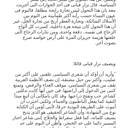
السياسة، قال نزار قبانى فى أحد الحوارات التى أجريت
معه بان هذا التحول ليس تجارة رابحة مطلقا، فالنوم فى
عيون النساء حسب رأيه أكثر طمأنينة من النوم بين
الأسلاك الشائكة، وتجارة العطر أربح من تجارة الخل، غير
أن هذا التحول كان نتيجة هزة داخلية، كسرت كل ألواح
الزجاج فى نفسه.. دفعة واحدة، ومن نثارات الزجاج التى
خلفتها هزيمة حزيران المرة على أرض حواسه صرخ
بصوت آخر.
ويضيف نزار قبانى قائلا:
"وأريد أن أؤكد أن شعرى السياسى علقنى على أكثر من
صليب، وأكثر من حبل مشنقة، إن نصف الأنظمة العربية
تقف من شعرى السياسي، موقف العداء والرفض، وتمنع
كتبى من الدخول إلى أراضيها. فى حين أنها كانت تدللنى
كشاعر حب وتفتح ذراعيها. وقد كان بامكانى أن أتبع مبدأ
التقية كما يفعل الباطنيون والجبناء، ولكنى اخترت أن
أموت على الطريقة البوذية حرقا، لأننى أؤمن أن الكتابة
نوع من الشهادة، وأن الشاعر الحقيقى هو الذى يذبح
بسيف كلماته، كما فعل سقراط والحلاج. إننى شاعر اختار
المسير دائما على حد الخنجر، وأظن أن النوم على حد