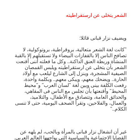
الشعر يتخلى عن ارستقراطيته
ويضيف نزار قبانى قائلا:
"كانت لغة الشعر متعالية، بروقراطية، بروتوكولية، لا
تصافح الناس إلا بالقفازات البيضاء ولا تستقبلهم إلا بالقبة
المنشأة وربطة العنق الداكنة.. وكل ما فعلته أننى أقنعت
الشعر بأن يتخلى عن ارستقراطيته ويلبس القمصان
الصيفية المشجرة، وينزل إلى الشارع ليلعب مع أولاد
الحارة.. ويضحك معهم، ويبكى معهم.. وبكلمة واحدة،
رفعت الكلفة بينى وبين لغة "لسان العرب" و"محيط
المحيط" وأقنعتها بأن تجلس مع الناس فى المقاهي،
والحدائق العامة، وتتصادق مع الأطفال، والتلاميذ،
والعمال، والفلاحين، وتقرأ الصحف اليومية، حتى لا تنسى
الكلام.."
غير أن انشغال نزار قبانى بالمرأة وبالحب، لم يلهه عن
القضايا الاجتماعية والسياسية التى يواجهها العالم العربي.