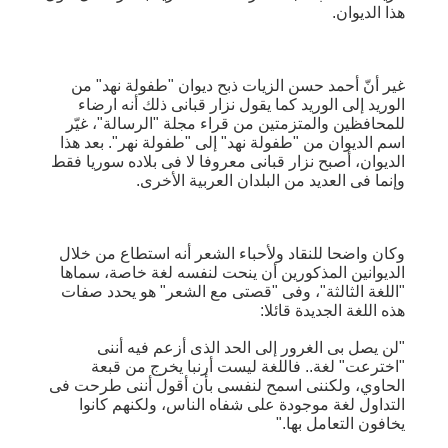
هذا الديوان.
غير أنّ أحمد حسن الزيات ذبح ديوان "طفولة نهد" من
الوريد إلى الوريد كما يقول نزار قبانى ذلك أنه ارضاء
للمحافظين والمتزمتين من قراء مجلة "الرسالة"، غيّر
اسم الديوان من "طفولة نهد" إلى "طفولة نهر". بعد هذا
الديوان، أصبح نزار قبانى معروفا لا فى بلاده سوريا فقط
وإنما فى العديد من البلدان العربية الأخرى.
وكان واضحا للنقاد ولأحباء الشعر أنه استطاع من خلال
الديوانين المذكورين أن ينحت لنفسه لغة خاصة، سماها
"اللغة الثالثة"، وفى "قصتى مع الشعر" هو يحدد صفات
هذه اللغة الجديدة قائلا:
"لن يصل بى الغرور إلى الحد الذى أزعم فيه أننى
"اخترعت" لغة.. فاللغة ليست أرنبا يخرج من قبعة
الحاوي، ولكننى اسمح لنفسى بأن أقول أننى طرحت فى
التداول لغة موجودة على شفاه الناس، ولكنهم كانوا
يخافون التعامل بها."