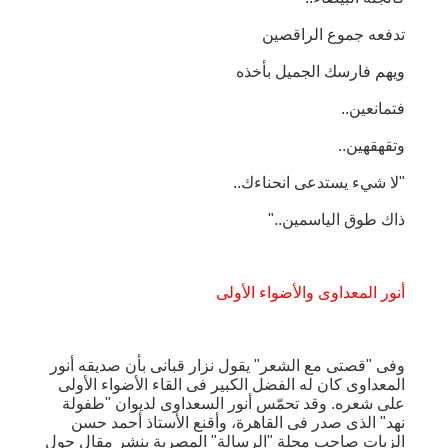
تدفعه جموع الراقصين
ويهم فارسك الجميل بأخذه
فتمانعين..
وتقهقهين..
"لا شيء يستدعى انحناءك..
ذاك طوق الياسمين.."
أنور المعداوى والأضواء الأولى
وفى "قصتى مع الشعر" يقول نزار قبانى بأن صديقه أنور
المعداوى كان له الفضل الكبير فى القاء الأضواء الأولى
على شعره. وقد تحمّس أنور السعداوى لديوان "طفولة
نهد" الذى صدر فى القاهرة، وأقنع الأستاذ أحمد حسن
الزيات صاحب مجلة "الرسالة" المصرية بنشر مقال حول