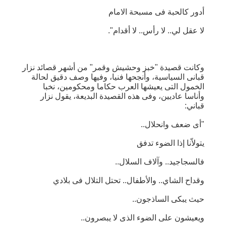
أدور كالحبة فى مسبحة الامام
لا عقل لي.. لا رأس.. لا أقدام".
وكانت قصيدة "خبز وحشيش وقمر" من أشهر قصائد نزار
قبانى السياسية، وأنجحها فنيا، وفيها وصف دقيق لحالة
الخمول التى يعيشها العرب حكاما ومحكومين، نخبا
وأناسا عاديين، وفى هذه القصيدة البديعة، يقول نزار
قباني:
"أى ضعف وانحلال..
يتولاّنا إذا الضوء تدفق
فالسجاجيد.. وآلاف السلال..
وقداح الشاي.. والأطفال.. تحتل التلال فى بلادي
حيث يبكى الساذجون..
ويعيشون على الضوء الذى لا يبصرون..