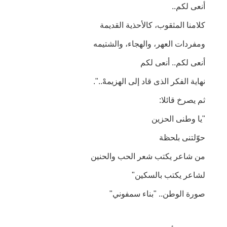
أنعى لكم..
كلامنا المثقوب، كالأحذية القديمة
ومفردات العهر، والهجاء، والشتيمه
أنعى لكم.. أنعى لكم
نهاية الفكر الذى قاد إلى الهزيمهْ..".
ثم يصرخ قائلا:
"يا وطنى الحزين
حوّلتنى بلحظة
من شاعر يكتب شعر الحب والحنين
لشاعر يكتب بالسكين"
صورة الوطن.. "بناء سمفوني"