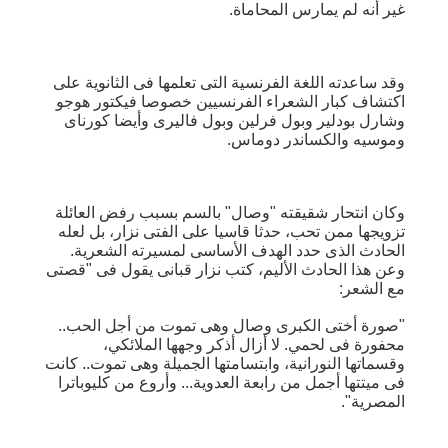
غير أنه لم يمارس المحاماة.
وقد ساعدته اللغة الفرنسية التى تعلمها فى الثانوية على
اكتشاف كبار الشعراء الفرنسيين خصوصا فيكتور هوجو
وشارل بودلير وبول فرلين وبول فاليرى وأيضا كورناى
وموسيه والكساندر دوماس.
وكان انتحار شقيقته "وصال" بالسم بسبب رفض العائلة
تزويجها ممن تحب، حدثا قاسيا على الفتى نزار، بل لعله
الحادث الذى حدد الهدف الأساسى لمسيرته الشعرية.
وعن هذا الحادث الأليم، كتب نزار قبانى يقول فى "قصتى
مع الشعر:
"صورة أختى الكبرى وصال وهى تموت من أجل الحب..
محفورة فى لحمي. لا أزال أذكر وجهها الملائكي،
وقسماتها النورانية، وابتسامتها الجميلة وهى تموت.. كانت
فى ميتتها أجمل من رابعة العدوية... وأروع من كليوباترا
المصرية".