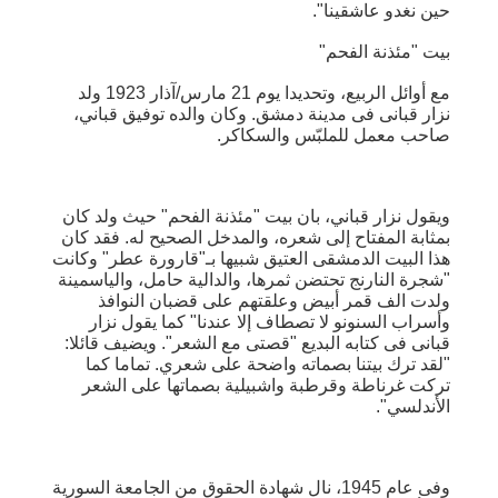
حين نغدو عاشقينا".
بيت "مئذنة الفحم"
مع أوائل الربيع، وتحديدا يوم 21 مارس/آذار 1923 ولد
نزار قبانى فى مدينة دمشق. وكان والده توفيق قباني،
صاحب معمل للملبّس والسكاكر.
ويقول نزار قباني، بان بيت "مئذنة الفحم" حيث ولد كان
بمثابة المفتاح إلى شعره، والمدخل الصحيح له. فقد كان
هذا البيت الدمشقى العتيق شبيها بـ"قارورة عطر" وكانت
"شجرة النارنج تحتضن ثمرها، والدالية حامل، والياسمينة
ولدت الف قمر أبيض وعلقتهم على قضبان النوافذ
وأسراب السنونو لا تصطاف إلا عندنا" كما يقول نزار
قبانى فى كتابه البديع "قصتى مع الشعر". ويضيف قائلا:
"لقد ترك بيتنا بصماته واضحة على شعري. تماما كما
تركت غرناطة وقرطبة واشبيلية بصماتها على الشعر
الأندلسي".
وفى عام 1945، نال شهادة الحقوق من الجامعة السورية