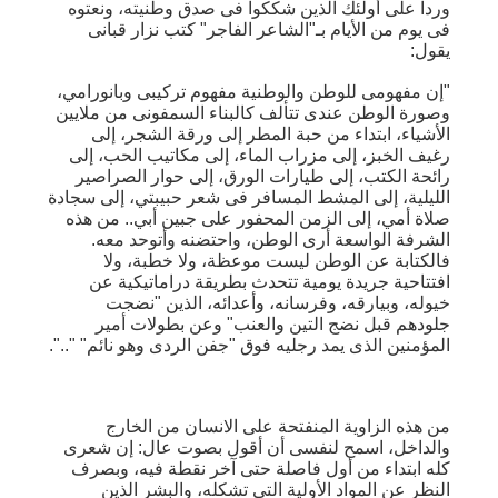
وردا على أولئك الذين شككوا فى صدق وطنيته، ونعتوه
فى يوم من الأيام بـ"الشاعر الفاجر" كتب نزار قبانى
يقول:
"إن مفهومى للوطن والوطنية مفهوم تركيبى وبانورامي،
وصورة الوطن عندى تتألف كالبناء السمفونى من ملايين
الأشياء، ابتداء من حبة المطر إلى ورقة الشجر، إلى
رغيف الخبز، إلى مزراب الماء، إلى مكاتيب الحب، إلى
رائحة الكتب، إلى طيارات الورق، إلى حوار الصراصير
الليلية، إلى المشط المسافر فى شعر حبيبتي، إلى سجادة
صلاة أمي، إلى الزمن المحفور على جبين أبي.. من هذه
الشرفة الواسعة أرى الوطن، واحتضنه وأتوحد معه.
فالكتابة عن الوطن ليست موعظة، ولا خطبة، ولا
افتتاحية جريدة يومية تتحدث بطريقة دراماتيكية عن
خيوله، وبيارقه، وفرسانه، وأعدائه، الذين "نضجت
جلودهم قبل نضج التين والعنب" وعن بطولات أمير
المؤمنين الذى يمد رجليه فوق "جفن الردى وهو نائم" "..".
من هذه الزاوية المنفتحة على الانسان من الخارج
والداخل، اسمح لنفسى أن أقول بصوت عال: إن شعرى
كله ابتداء من أول فاصلة حتى آخر نقطة فيه، وبصرف
النظر عن المواد الأولية التى تشكله، والبشر الذين