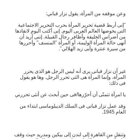
وعن موقفه من المرأة، يقول نزار قباني:
"إنى أربط قضية تحرير المرأة بحرب التحرير الاجتماعية
التى يخوضها العالم العربى اليوم. إنى أكتب اليوم لانقاذها
من أضراس الخليفة وأظافر رجال القبيلة. إننى أريد أن
أنهى حالة المرأة الوليمة، أو المرأة "المنسف" وأحررها
من سيرة عنترة وأبى زيد الهلالي".
غير أن نزار قبانى يرى أنه ليس الرجل هو الذى يحرر
المرأة، وإنما المرأة هى التى تحرر الرجل. وها هو يقول
فى ذلك:
يا امرأة تتمنّى أن أحرّرها/فى حين أبحث عن أنثى تحررني
وقد عمل نزار قبانى فى السلك الديبلوماسى ابتداء من
العام 1945.
وتنقل من القاهرة إلى لندن إلى بيكين ومدريد حيث وقف