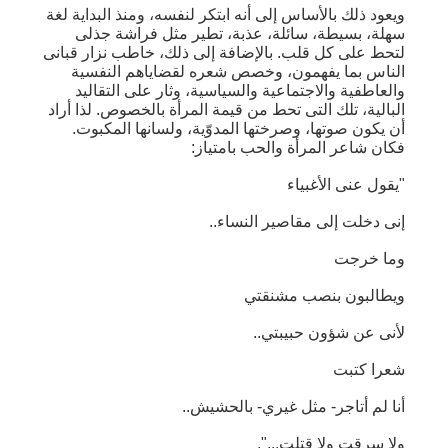
ويعود ذلك بالأساس إلى أنه ابتكر لنفسه، ومنذ البداية لغة
سهلة، بسيطة، سائلة، عذبة، تطير مثل فراشة جذلى
لتحط على كل قلب. بالإضافة إلى ذلك، خاطب نزار قبانى
الناس بما يفهمون، وخصص شعره لقضاياهم النفسية
والعاطفية والاجتماعية والسياسية، وثار على التقاليد
البالية، تلك التى تحط من قيمة المرأة بالخصوص. لذا أراد
أن يكون صوتها، وصرختها المدوّية، ولسانها المكبوت.
فكان شاعر المرأة والحب بامتياز:
"يقول عنى الأغبياء
إنى دخلت إلى مقاصير النساء..
وما خرجت
ويطالبون بنصب مشنقتي
لأنى عن شؤون حبيبتي..
شعرا كتبت
أنا لم أتاجر- مثل غيري- بالحشيش..
ولا سرقت ولا قتلت...".