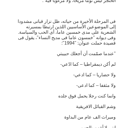
الخنجر ليس نوما مريحا، ولا مرغوبا فيه".
فى المرحلة الأخيرة من حياته، ظل نزار قبانى مشدودا
إلى الموضوعين الأساسيين اللذين ارتبطا بمسيرته
الشعرية على مدى خمسين عاما، أى الحب والسياسة.
وفى ديوانه "خمسون عاما فى مديح النساء"، يقول فى
قصيدة حملت عنوان: "1994":
"عندما صمّمت أن أجعلك حبيبتي
لم أكن ديمقراطيا – كما ادّعي-
ولا حضاريا – كما ادعي-
ولا مثقفا – كما ادعى-
وانما كنت رجلا يحمل فوق جلده
وشم القبائل الافريقية
وميراث الف عام من البداوة
اننى لا أؤمن بالحب