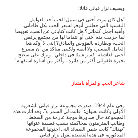
ويضيف نزار قبانى قائلا:
"هل كان موت أختى فى سبيل الحب أحد العوامل
النفسية التى جعلتنى أتوفر لشعر الحب بكل طاقاتي،
وأهبه أجمل كلماتي؟ هل كانت كتاباتى عن الحب، تعويضا
لما حرمت منه أختى أو انتقاما لها من مجتمع يرفض
الحب، ويطارده بالفؤوس والبنادق؟ اننى لا أؤكد هذا
العامل النفسي، ولا أنفيه ولكننى متأكد من أن مصرع
أختى العاشقة، كسر شيئا فى داخلي.. وترك على سطح
بحيرة طفولتى أكثر من دائرة.. وأكثر من اشارة استفهام".
شاعر الحب والمرأة بامتياز
وفى عام 1944، صدرت مجموعة نزار قبانى الشعرية
الأولى وكانت بعنوان: "قالت لى السمراء". وقد أثارت هذه
المجموعة حال صدورها موجة عارمة من السخط،
وطالب المتزمتون بمحاكمته بسبب قصيدة عنوانها
"نهداك" كانت ضمن القصائد التى احتوتها المجموعة
المذكورة، فى هذه القصيدة يقول نزار قباني: