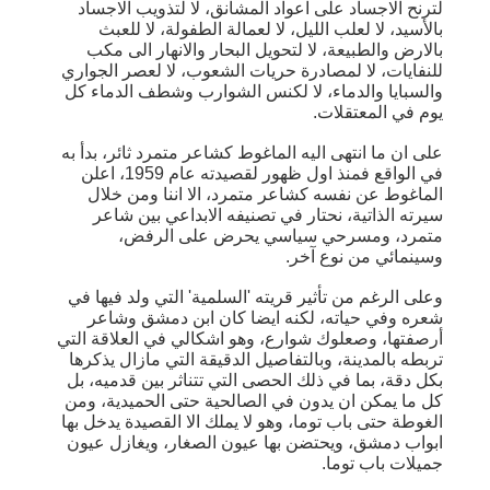
لترنح الاجساد على اعواد المشانق، لا لتذويب الاجساد
بالأسيد، لا لعلب الليل، لا لعمالة الطفولة، لا للعبث
بالارض والطبيعة، لا لتحويل البحار والانهار الى مكب
للنفايات، لا لمصادرة حريات الشعوب، لا لعصر الجواري
والسبايا والدماء، لا لكنس الشوارب وشطف الدماء كل
يوم في المعتقلات.
على ان ما انتهى اليه الماغوط كشاعر متمرد ثائر، بدأ به
في الواقع فمنذ اول ظهور لقصيدته عام 1959، اعلن
الماغوط عن نفسه كشاعر متمرد، الا اننا ومن خلال
سيرته الذاتية، نحتار في تصنيفه الابداعي بين شاعر
متمرد، ومسرحي سياسي يحرض على الرفض،
وسينمائي من نوع آخر.
وعلى الرغم من تأثير قريته 'السلمية' التي ولد فيها في
شعره وفي حياته، لكنه ايضا كان ابن دمشق وشاعر
أرصفتها، وصعلوك شوارع، وهو اشكالي في العلاقة التي
تربطه بالمدينة، وبالتفاصيل الدقيقة التي مازال يذكرها
بكل دقة، بما في ذلك الحصى التي تتناثر بين قدميه، بل
كل ما يمكن ان يدون في الصالحية حتى الحميدية، ومن
الغوطة حتى باب توما، وهو لا يملك الا القصيدة يدخل بها
ابواب دمشق، ويحتضن بها عيون الصغار، ويغازل عيون
جميلات باب توما.