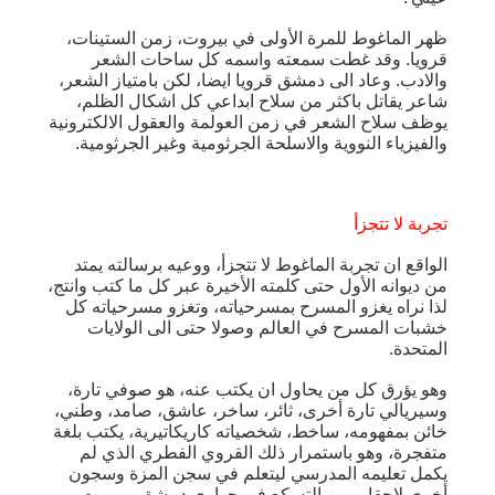
ظهر الماغوط للمرة الأولى في بيروت، زمن الستينات،
قرويا. وقد غطت سمعته واسمه كل ساحات الشعر
والادب. وعاد الى دمشق قرويا ايضا، لكن بامتياز الشعر،
شاعر يقاتل باكثر من سلاح ابداعي كل اشكال الظلم،
يوظف سلاح الشعر في زمن العولمة والعقول الالكترونية
والفيزياء النووية والاسلحة الجرثومية وغير الجرثومية.
تجربة لا تتجزأ
الواقع ان تجربة الماغوط لا تتجزأ، ووعيه برسالته يمتد
من ديوانه الأول حتى كلمته الأخيرة عبر كل ما كتب وانتج،
لذا نراه يغزو المسرح بمسرحياته، وتغزو مسرحياته كل
خشبات المسرح في العالم وصولا حتى الى الولايات
المتحدة.
وهو يؤرق كل من يحاول ان يكتب عنه، هو صوفي تارة،
وسيريالي تارة أخرى، ثائر، ساخر، عاشق، صامد، وطني،
خائن بمفهومه، ساخط، شخصياته كاريكاتيرية، يكتب بلغة
متفجرة، وهو باستمرار ذلك القروي الفطري الذي لم
يكمل تعليمه المدرسي ليتعلم في سجن المزة وسجون
أخرى لاحقا، ومن التسكع في حواري دمشق وبيروت،