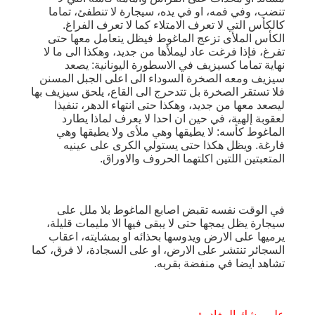
تنضب، وفي فمه، او في يده، سيجارة لا تنطفئ، تماما
كالكأس التي لا تعرف الامتلاء كما لا تعرف الفراغ.
الكأس الملأى تزعج الماغوط فيظل يتعامل معها حتى
تفرغ، فإذا فرغت عاد ليملأها من جديد، وهكذا الى ما لا
نهاية تماما كسيزيف في الاسطورة اليونانية: يصعد
سيزيف ومعه الصخرة السوداء الى اعلى الجبل المسنن
فلا تستقر الصخرة بل تتدحرج الى القاع، يلحق سيزيف بها
ليصعد معها من جديد، وهكذا حتى انتهاء الدهر، تنفيذا
لعقوبة إلهية، في حين ان احدا لا يعرف لماذا يطارد
الماغوط كأسه: لا يطيقها وهي ملأى ولا يطيقها وهي
فارغة. ويظل هكذا حتى يستولي الكرى على عينيه
المتعبتين اللتين اكلتهما الحروف والاوراق.
في الوقت نفسه تقبض اصابع الماغوط بلا ملل على
سيجارة يظل يمجها حتى لا يبقى فيها الا مليمات قليلة،
يرميها على الارض ويدوسها بحذائه او بمشايته، اعقاب
السجائر تنتشر على الارض، او على السجادة، لا فرق، كما
تشاهد ايضا في منفضة بقربه.
على وشك المغادرة