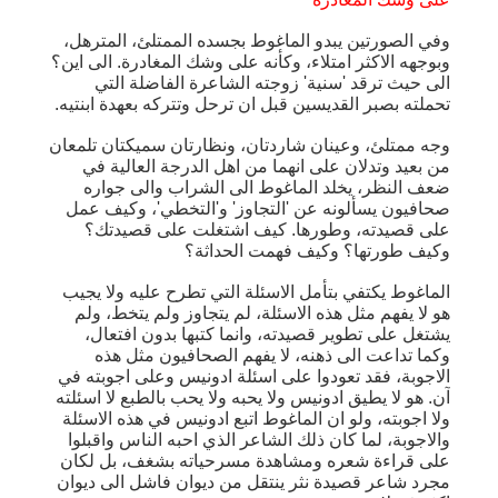
وفي الصورتين يبدو الماغوط بجسده الممتلئ، المترهل،
وبوجهه الاكثر امتلاء، وكأنه على وشك المغادرة. الى اين؟
الى حيث ترقد 'سنية' زوجته الشاعرة الفاضلة التي
تحملته بصبر القديسين قبل ان ترحل وتتركه بعهدة ابنتيه.
وجه ممتلئ، وعينان شاردتان، ونظارتان سميكتان تلمعان
من بعيد وتدلان على انهما من اهل الدرجة العالية في
ضعف النظر، يخلد الماغوط الى الشراب والى جواره
صحافيون يسألونه عن 'التجاوز' و'التخطي'، وكيف عمل
على قصيدته، وطورها. كيف اشتغلت على قصيدتك؟
وكيف طورتها؟ وكيف فهمت الحداثة؟
الماغوط يكتفي بتأمل الاسئلة التي تطرح عليه ولا يجيب
هو لا يفهم مثل هذه الاسئلة، لم يتجاوز ولم يتخط، ولم
يشتغل على تطوير قصيدته، وانما كتبها بدون افتعال،
وكما تداعت الى ذهنه، لا يفهم الصحافيون مثل هذه
الاجوبة، فقد تعودوا على اسئلة ادونيس وعلى اجوبته في
آن. هو لا يطيق ادونيس ولا يحبه ولا يحب بالطبع لا اسئلته
ولا اجوبته، ولو ان الماغوط اتبع ادونيس في هذه الاسئلة
والاجوبة، لما كان ذلك الشاعر الذي احبه الناس واقبلوا
على قراءة شعره ومشاهدة مسرحياته بشغف، بل لكان
مجرد شاعر قصيدة نثر ينتقل من ديوان فاشل الى ديوان