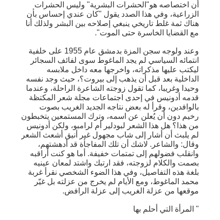
أن اختصاصه هو"الحشرات البشرية" وليس الحشرات
الزراعية، وفي هذا الصدد يقول "كان عندي إحساس بأن
هناك ثمة غلط تاريخي ينبغي إصلاحه بين البشر ولذلك أنا
مع القضايا الخاسرة حتى الموت".
وعند ولوجه سجن المزة بدمشق عام 1955 على خلفية
انتمائه السياسي لم يجد الماغوط سوى لفائف السجائر
ليكتب عليها مذكراته، واخرجها معه داخل ملابسه
الداخلية بعد قبل أن يذهب إلى بيروت؟، حيث وجد نفسه
وحيدا وغريبا، كما تقول زوجته الشاعرة الراحلة، وعندما
قدمه أدونيس في إحدى اجتماعات مجلة شعر المكتظة
بالوافدين، وقرأ له بعض نتاجه الجديد الغريب بصوت
رخيم دون أن يُعلن عن اسمه، وترك المستمعين يتخبطون
من هذا؟ هل هذا الشعر لبودلير أم لرامبو، ولكن أدونيس
لم يلبث أن أشار إلى شاب مجهول غير أنيق أشعث الشعر
وقال: والشاعر. لاشك أن تلك المفاجأة قد أدهشتهم،
وانقلب فضولهم إلى تمتمات خفيفة. أما هو كنت أراقبه
بصمت والكلام لزوجته، فقد ارتبك واشتد لمعان عينيه
بلغة هذه التفاصيل، وفي هذا الضوء الشخصي نقرأ غربة
محمد الماغوط، ومع الأيام لم يخرج من عزلته بل غيّر
موقعها من عزلة الغريب إلى عزلة الرافض.
" المرأة التي أحلم بها