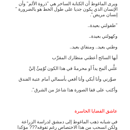
ويرى الماغوط أن الكتابة الساخر هي "ذروة الألم" وأن
الإنسان الذي يكون جديا على طول الخط هو بالضرورة "
إنسان مريض".
"طفولتي بعيدة..
وكهولتي بعيدة..
وطني بعيد.. ومنفاي بعيد..
أيها السائح أعطني منظارك المقرِّب
علَّني ألمح يداً أو محرمةً في هذا الكون تُوْمِئُ إليَّ
صوِّرني وأنا أبكي وأنا أقعي بأسمالي أمام عتبة الفندق
وأكتب على قفا الصورة هذا شاعرٌ من الشرق".
عاشق القضايا الخاسرة
في شبابه ذهب الماغوط إلى دمشق لدراسة الزراعة
ولكن انسحب من هذا الاختصاص رغم تفوقه??? مؤكدا