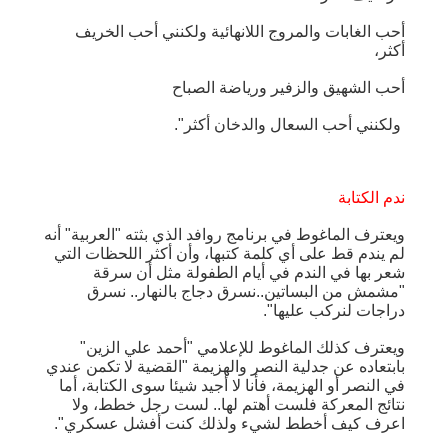
أحب الغابات والمروج اللانهائية ولكنني أحب الخريف
أكثر،
أحب الشهيق والزفير ورياضة الصباح
ولكنني أحب السعال والدخان أكثر".
ندم الكتابة
ويعترف الماغوط في برنامج روافد الذي بثته "العربية" أنه
لم يندم قط على أي كلمة كتبها، وأن أكثر اللحظات التي
شعر بها في الندم في أيام الطفولة مثل أن سرقة
"مشمش من البساتين..نسرق دجاج بالنهار.. نسرق
دراجات لنركب عليها".
ويعترف كذلك الماغوط للإعلامي "أحمد علي الزين"
بابتعاده عن جدلية النصر والهزيمة "القضية لا تكمن عندي
في النصر أو الهزيمة، فأنا لا أجيد شيئا سوى الكتابة، أما
نتائج المعركة فلست أهتم لها.. لست رجل خطط، ولا
اعرف كيف أخطط لشيء ولذلك كنت أفشل عسكري".