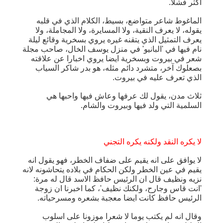
اكثر فشلا.
الماغوط شاعر متواضع، بسيط، الكلام الذي في قلبه
يقوله، لا يعرف النقية، ولا المسايرة، ولا المجاملة، ولا
يعرف التمثيل الذي يتقنه غيره يروي بسخرية وقائع ليلة
نام فيها في 'البانيو' في منزل يوسف الخال، صاحب مجلة
شعر في بيروت وبسخرية ايضا يروي اخبارا عن علاقته
بصعلوك آخر، متشرد دائم مثله، هو بدر شاكر السياب
الذي تعرف عليه في بيروت.
ثلاث مدن، يقول لك عرفها وعاش فيها واحبها هي
السلمية التي ولد فيها وبيروت والشام.
لا يكره النقد ولكنه يكره التجني
لا يوافق على انه يقيم على ضفاف الخطر، فهو يقول انه
يقيم في عين الخطر ولكن الحكام في بلاده يتحاشونه لانه
نزيه ونظيف قال ان الرئيس حافظ الاسد قال له مرة:
'انت قاس وجارح، ولكنك نظيف'، كما اخبرنا ان زوجة
الرئيس حافظ كانت ايضا معجبة بشعره ومسرحياته.
وقال انه لم يكتب يوما لا شعرا موزونا على اسلوب