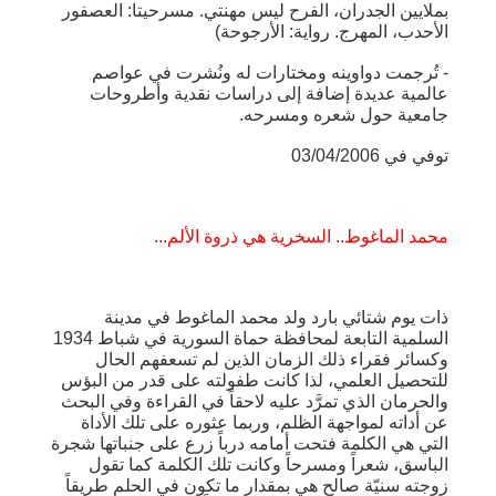
بملايين الجدران، الفرح ليس مهنتي. مسرحيتا: العصفور
الأحدب، المهرج. رواية: الأرجوحة)
- تُرجمت دواوينه ومختارات له ونُشرت في عواصم
عالمية عديدة إضافة إلى دراسات نقدية وأطروحات
جامعية حول شعره ومسرحه.
توفي في 03/04/2006
محمد الماغوط.. السخرية هي ذروة الألم...
ذات يوم شتائي بارد ولد محمد الماغوط في مدينة
السلمية التابعة لمحافظة حماة السورية في شباط 1934
وكسائر فقراء ذلك الزمان الذين لم تسعفهم الحال
للتحصيل العلمي، لذا كانت طفولته على قدر من البؤس
والحرمان الذي تمرَّد عليه لاحقاً في القراءة وفي البحث
عن أداته لمواجهة الظلم، وربما عثوره على تلك الأداة
التي هي الكلمة فتحت أمامه درباً زرع على جنباتها شجرة
الباسق، شعراً ومسرحاً وكانت تلك الكلمة كما تقول
زوجته سنيّة صالح هي بمقدار ما تكون في الحلم طريقاً