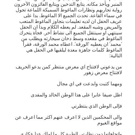
المنبر ويأخذ مكانه. يتابع التدخين ويتابع الفائزون الآخرون
رواية تجاربهم ونظارات الماغوط السميكة اللماعة تجول
في سماء القاعة. تحدث الجميع الا الماغوط. بدا على
عريف الحفل ان لديه تعليمات بتجاوز الماغوط المتعب
والمريض وشبه المقعد. لم يعطه الكلام وبدا ان الحفل
سينتهي او سينتقل الجميع الى نشاط آخر. فجأة يتحرك
الماغوط في مقعده وسط دخان سيجارته ويطلب من
'محمد' ان يعطيه 'الورقة'. اعطاه محمد الورقة، فقرأ
الماغوط كلمات جاهزة معدة ليلقيها في الحفل هي
التالية:
من يدعوني لافتتاح اي معرض منتظر كمن يدعو الخريف
لافتتاح معرض زهور
ومهما كتبت وابدعت في اي مجال
اظل ضيفا عابرا على هذا الوطن الخالد والمفدى
فإلى الوطن الذي ينتظرني
والى المحكمين الذين لا اعرف عنهم اكثر مما اعرف عن
مواقع الغيوم
واتجاهاتها دون نظارتي الطبية كل ما املك عدا عكازي