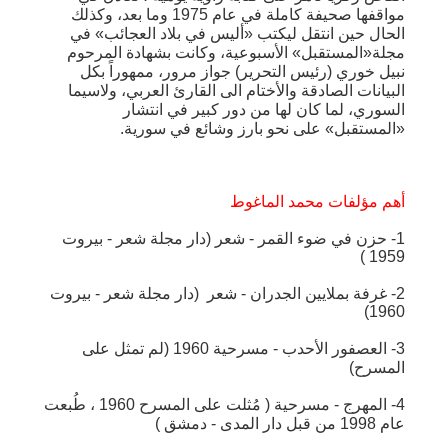
مواقفها صحيفة كاملة في عام 1975 وما بعد، وكذلك
الحال حين انتقل ليكتب «أليس في بلاد العجائب» في
مجلة«المستقبل» الأسبوعية، وكانت بشهادة المرحوم
نبيل خوري (رئيس التحرير) جواز مرور، ممهوراً بكل
البيانات الصادقة والأختام الى القارئ العربي، ولاسيما
السوري، لما كان لها من دور كبير في انتشار
«المستقبل» على نحو بارز وشائع في سورية.
أهم مؤلفات محمد الماغوط
1- حزن في ضوء القمر - شعر (دار مجلة شعر - بيروت
1959 )
2- غرفة بملايين الجدران - شعر (دار مجلة شعر - بيروت
1960)
3- العصفور الأحدب - مسرحية 1960 (لم تمثل على
المسرح)
4- المهرج - مسرحية ( مُثلت على المسرح 1960 ، طُبعت
عام 1998 من قبل دار المدى - دمشق )