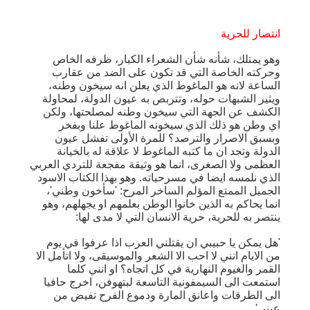
انتصار للحرية
وهو يمتلك، شأنه شأن الشعراء الكبار، ظرفه الخاص
وحركته الخاصة التي قد تكون على الضد من عقارب
الساعة لانه هو الماغوط الذي يعلن انه سيخون وطنه،
ويثير الشبهات حوله، وتتربص به عيون الدولة، لمحاولة
الكشف عن الجهة التي سيخون وطنه لمصلحتها، ولكن
اي وطن هو ذلك الذي سيخونه الماغوط علنا وبفخر
وبسبق الاصرار والترصد؟ للمرة الأولى تفشل عيون
الدولة وتجد ان ما كتبه الماغوط لا علاقة له بالخيانة
العظمى ولا الصغرى، انما هو وثيقة مفجعة للتردي العربي
الذي نلمسه ايضا في مسرحياته. وهو بهذا الكتاب الاسود
الجميل الممتع المؤلم الساخر المرح: 'سأخون وطني'،
انما يحاكم به الذين خانوا الوطن بعلمهم او يجهلهم، وهو
ينتصر به للحرية، حرية الانسان التي لا مدى لها:
'هل يمكن يا حبيبي ان يقتلني العرب اذا عرفوا في يوم
من الايام انني لا احب الا الشعر والموسيقى، ولا اتأمل الا
القمر والغيوم النهارية في كل اتجاه؟ او انني كلما
استمعت الى السيمفونية التاسعة لبتهوفن، اخرج حافيا
الى الطرقات واعانق المارة ودموع الفرح تفيض من
عيني'.