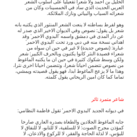
الخليل بن احمد ولا شعرا تفعيليا على اسلوب الشعر
العربي الحديث الذي ساد في الخمسينات وكان من
شعرائه السياب والبياتي ونازك الملائكة.
وهو لفرط بساطته لا ينعت الشعر المنثور الذي يكتبه بانه
شعر بل يقول: نصوص وفي الديوان الاخير الذي صدر له
عن دار المدى في دمشق واسمه 'البدوي الاحمر' وقد
اهداني نسخة منه في دبي ورد تحت 'البدوي الاحمر'
عبارة: (نصوص جديدة) لا غير في حين ان سواه من
شعراء قصيدة النثر كانوا يكتبون وبالحرف الكبير: شعر
ولكن وسط شكوك كثيرة في حين ان ما يكتبه الماغوط
من نصوص تتضمن احيانا شعرا، وتتضمن احيانا اخرى نثرا،
وهذا ما لا يزعج الماغوط ابدا، فهو يقول قصيدته ويمشي،
تماما كما كان امين الريحاني يقول كلمته.
شاعر متمرد ثائر
في ديوانه الجديد 'البدوي الاحمر' تقول فاطمة النظامي:
جابه الماغوط الجلادين والطغاة بصدره العاري صارخا
كمؤذن مجرح الصوت: لا للسلفية، لا للتابو، لا للنفاق لا
للبؤس، لا لذلة الحاجة والفقر، لا للركوع والاذعان، لا