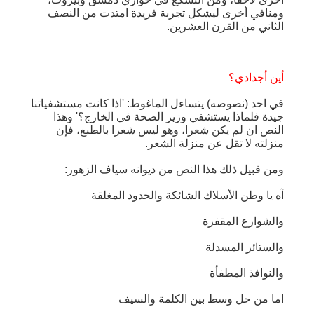
ومنافي أخرى ليشكل تجربة فريدة امتدت من النصف
الثاني من القرن العشرين.
أين أجدادي؟
في احد (نصوصه) يتساءل الماغوط: 'اذا كانت مستشفياتنا
جيدة فلماذا يستشفي وزير الصحة في الخارج؟' وهذا
النص ان لم يكن شعرا، وهو ليس شعرا بالطبع، فإن
منزلته لا تقل عن منزلة الشعر.
ومن قبيل ذلك هذا النص من ديوانه سياف الزهور:
آه يا وطن الأسلاك الشائكة والحدود المغلقة
والشوارع المقفرة
والستائر المسدلة
والنوافذ المطفأة
اما من حل وسط بين الكلمة والسيف