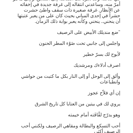
أمرّ منه، وساعدني انتقاله إلى غرفة جديدة في إخفائه
عن الأنظار. غرفة صغيرة ذات سقف واطئ حشرت
حشراً في إحدى المباني بحيث كان على من يعبر عتبتها
أن ينحني.. ينحني وكأنه يعبر بوابة ذلك الزمان.
"ضع منديلك الأبيض على الرصيف
واجلس إلى جانبي تحت ضَوْء المطر الحنون
لأبوح لك بسرّ خطير
اصرف أدلاءك ومرشديك
وألق إلى الوحل أو إلى النار بكل ما كتبت من حواشي
وانطباعات
إن أي فلاّح عجوز
يروي لك في بيتين من العتابا كل تاريخ الشرق
وهو يدرّج لفَّافَته أمام خيمته
أحب التسكع والبطالة ومقاهي الرصيف ولكنني أحب
الرصيف أكثر،