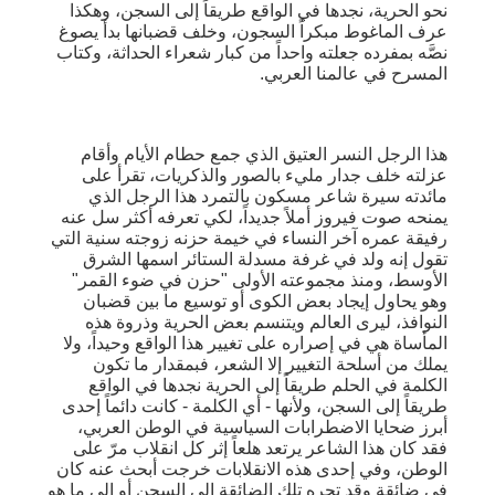
نحو الحرية، نجدها في الواقع طريقاً إلى السجن، وهكذا
عرف الماغوط مبكراً السجون، وخلف قضبانها بدأ يصوغ
نصَّه بمفرده جعلته واحداً من كبار شعراء الحداثة، وكتاب
المسرح في عالمنا العربي.
هذا الرجل النسر العتيق الذي جمع حطام الأيام وأقام
عزلته خلف جدار مليء بالصور والذكريات، تقرأ على
مائدته سيرة شاعر مسكون بالتمرد هذا الرجل الذي
يمنحه صوت فيروز أملاً جديداً، لكي تعرفه أكثر سل عنه
رفيقة عمره آخر النساء في خيمة حزنه زوجته سنية التي
تقول إنه ولد في غرفة مسدلة الستائر اسمها الشرق
الأوسط، ومنذ مجموعته الأولى "حزن في ضوء القمر"
وهو يحاول إيجاد بعض الكوى أو توسيع ما بين قضبان
النوافذ، ليرى العالم ويتنسم بعض الحرية وذروة هذه
المأساة هي في إصراره على تغيير هذا الواقع وحيداً، ولا
يملك من أسلحة التغيير إلا الشعر، فبمقدار ما تكون
الكلمة في الحلم طريقاً إلى الحرية نجدها في الواقع
طريقاً إلى السجن، ولأنها - أي الكلمة - كانت دائماً إحدى
أبرز ضحايا الاضطرابات السياسية في الوطن العربي،
فقد كان هذا الشاعر يرتعد هلعاً إثر كل انقلاب مرّ على
الوطن، وفي إحدى هذه الانقلابات خرجت أبحث عنه كان
في ضائقة وقد تجره تلك الضائقة إلى السجن أو إلى ما هو