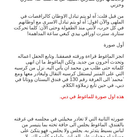
وحزني
من قبل قلت: آه لو يتم تبادل الاوطان كالراقصات في
الملهى والآن اقول: آه لو يتم تبادل الاسرى مع اوطانهم
في كل حرب، لأنني منذ الطفولة وحتى الآن: كلما تحركت
ستارة، سترت اوراقي بيدي كبغي ساعة المداهمة!
أول صورة
انجز الماغوط قراءة ورقته فصفقنا. وتابع الحفل اعماله
وتحدث آخرون من جديد. ولكن الماغوط ما ان انهى
كلماته حتى طلب من محمد ان يأتي اليه. نزل من كرسيه
التي على المنبر ليستقل كرسيه النقال وليغادر معها ومع
'محمد' الى الغرفة رقم 130 في فندق البستان ووتانا في
دبي، في حين تابع زملاؤه الكلام.
هذه اول صورة للماغوط في دبي.
صورته الثانية التي لا تغادر مخيلتي في مجلسه في غرفته
بالفندق. الماغوط يجلس الى حافة تخته بما يتيسر من
لباس بسيط يتدثر به. يجلس ولا يجلس، فهو يتكئ على
مساند او مخدات على الفراش وامامه كأسه التي لا