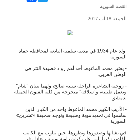
القصة السورية
الجمعة 18 آب 2017
ولد عام 1934 في مدينة سلمية التابعة لمحافظة حماه
السورية
- يعتبر محمد الماغوط أحد أهم رواد قصيدة النثر في
الوطن العربي.
- زوجته الشاعرة الراحلة سنية صالح، ولهما بنتان "شام"
وتعمل طبيبة، و"سلافة" متخرجة من كلية الفنون الجميلة
بدمشق.
- الأديب الكبير محمد الماغوط واحد من الكبار الذين
ساهموا في تحديد هوية وطبيعة وتوجه صحيفة «تشرين»
السورية
في نشأتها وصدورها وتطورها، حين تناوب مع الكاتب
القاص زكريا تامر على كتابة زاوية يومية ، تعادل في