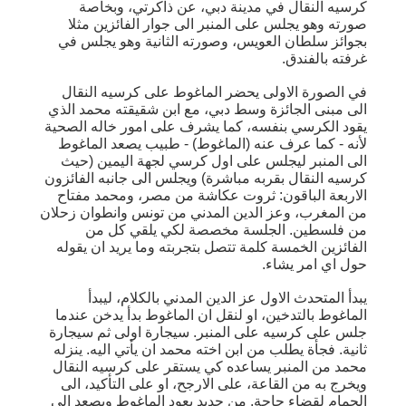
كرسيه النقال في مدينة دبي، عن ذاكرتي، وبخاصة
صورته وهو يجلس على المنبر الى جوار الفائزين مثلا
بجوائز سلطان العويس، وصورته الثانية وهو يجلس في
غرفته بالفندق.
في الصورة الاولى يحضر الماغوط على كرسيه النقال
الى مبنى الجائزة وسط دبي، مع ابن شقيقته محمد الذي
يقود الكرسي بنفسه، كما يشرف على امور خاله الصحية
لأنه - كما عرف عنه (الماغوط) - طبيب يصعد الماغوط
الى المنبر ليجلس على اول كرسي لجهة اليمين (حيث
كرسيه النقال بقربه مباشرة) ويجلس الى جانبه الفائزون
الاربعة الباقون: ثروت عكاشة من مصر، ومحمد مفتاح
من المغرب، وعز الدين المدني من تونس وانطوان زحلان
من فلسطين. الجلسة مخصصة لكي يلقي كل من
الفائزين الخمسة كلمة تتصل بتجربته وما يريد ان يقوله
حول اي امر يشاء.
يبدأ المتحدث الاول عز الدين المدني بالكلام، ليبدأ
الماغوط بالتدخين، او لنقل ان الماغوط بدأ يدخن عندما
جلس على كرسيه على المنبر. سيجارة اولى ثم سيجارة
ثانية. فجأة يطلب من ابن اخته محمد ان يأتي اليه. ينزله
محمد من المنبر يساعده كي يستقر على كرسيه النقال
ويخرج به من القاعة، على الارجح، او على التأكيد، الى
الحمام لقضاء حاجة. من جديد يعود الماغوط ويصعد الى