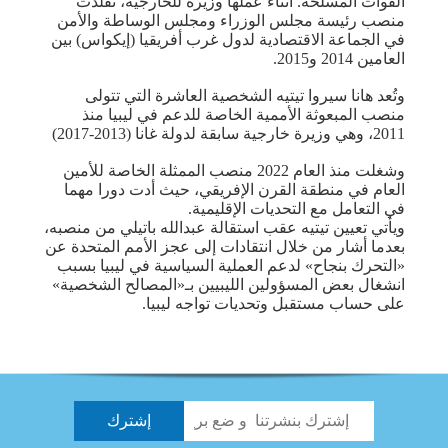
القوات المسلحة. أثناء عملها وزيرة للخارجية، تقلدت
منصب رئيسة مجلس الوزراء ومجلس الوساطة والأمن
في الجماعة الاقتصادية لدول غرب أفريقيا (إيكواس) بين
العامين 2014 و2015.
وتُعد هانا سيروا تيتيه الشخصية العاشرة التي تتولى
منصب المبعوثة الأممية الخاصة للدعم في ليبيا منذ
2011، وهي وزيرة خارجية سابقة لدولة غانا (2013-2017)
وشغلت منذ العام 2022 منصب الممثلة الخاصة للأمين
العام في منطقة القرن الإفريقي، حيث أدت دورا مهما
في التعامل مع التحديات الإقليمية.
ويأتي تعيين تيتيه عقب استقالة عبدالله باتيلي من منصبه،
بعدما أشار من خلال انتقادات إلى عجز الأمم المتحدة عن
«التحرك بنجاح» لدعم العملية السياسية في ليبيا بسبب
انشغال بعض المسؤولين الليبيين بـ«المصالح الشخصية»
على حساب مستقبل وتحديات تواجه ليبيا.