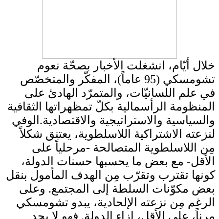
خلال أيّام، انشغلت الأخبار بصحّة نعوم
تشومسكي (95 عاماً)، المفكّر والمتخصّص
في علم اللسانيّات، والمتمرّد الهادئ على
المنظومة الرأسمالية بكلّ تمظهراتها الثقافية
والسياسية والاستراتيجية والاقتصادية.الوفي
لنزعته الاشتراكية اللاسلطوية، يعتنق شكلاً
مِن اللاسلطوية المتصالحة -مرحلياً على
الأقل- مع بعض ما يحسبها حسنات الدولة،
كونها تقترب وتقرّب مِن الهدف المأمول بنقل
بعض مكوّنات السلطة إلى المجتمع. وعلى
الرغم مِن نزعته الإلحادية، يبدو تشومسكي
مرناً، على الأقل، إزاء الدولة. فهو لا يجد