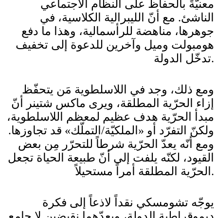
معنيّةً بالحفاظ على النظام الاجتماعي
الناشئ. مع أنّ الليبرالية الكلاسية، في
جوهرها، مناهضة للرأسمالية، وهذا ما دفع
هومبولت وميل وآخرين للدعوة إلى تخفيف
تدخّل الدولة.
ومع ذلك، وجد في اللاسلطوية مَن يتحفّظ
إزاء الحرّية المطلقة، ويرى ماكس شتينر أنّ
مبدأ الحرّية هدف عظيم لمعظم اللاسلطوية،
ولكنّ التفرّد أو «الملكيّة/التملّك» قد تجاوزها.
ومع أنّه يعدّ الحرّية شرطاً للتحرّر مِن بعض
القيود، لكنّه يلفت إلى أنّ طبيعة الحياة تجعل
الحرّية المطلقة أمراً مستحيلاً.
يوجّه تشومسكي نقداً لاذعاً إلى فكرة
ديموقراطية الدولة، ويعدّهما نقيضين لا جامع