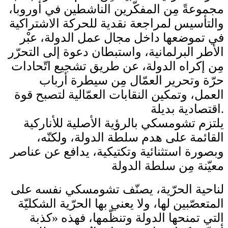
مجموعةً مِن المفكّرين الناشطين في أوروبا،
والتأسيس لمراجعة نقدية للحركة الاشتراكية
في تموضعها داخل مجال عمل الدولة، عبْر
الأطر البرلمانية، واستبطان دعوة إلى التحرّر
مِن إكراه الدولة، عن طريق تشجيع اتّحادات
حرّة وتحرير العمّال مِن سيطرة أرباب
العمل، وتمكين النقابات العمّالية لتصبح قوة
اقتصادية بديلة.
يلتزم تشومسكي بالرؤية الأصلية للأناركية
القائمة على هدم سلطة الدولة، ولكنّه،
وبصورة استثنائية وتكتيكية، يدافع عن عناصر
معيّنة مِن سلطة الدولة
لناحية الحرّية، يصنّف تشومسكي نفسه على
المتعصّبين لها، ولا يعني بها الحرّية الشكليّة
التي تمنحها الدولة وتنظّمها، فهذه «كذبة