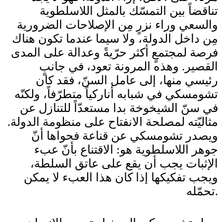
تناقضاً بين التمسّك بالمثل اللاسلطوية
والسعي وراء نزرٍ مِن الإصلاحات الضرورية
مِن داخل الدولة، ولا سيما عندما تكون هناك
فرصة لمجتمعٍ أكثر حرّيةً وعدالة على المدى
القصير. وهذه المرونة تعود، في جانبٍ
رئيسي منها، إلى عامل السنّ، فقد كان
تشومسكي في شبابه أناركياً متطرّفاً، ولكنّه
في سنّ الشيخوخة بدا مستعدّاً للتنازل عن
مثاليّته لمصلحة الانفتاح على منظومة الدولة.
ويصدر تشومسكي عن قناعة فحواها أنّ
جوهر اللاسلطوية هو: الاقتناع بأنّ عبء
الإثبات يجب أن يقع على عاتق السلطة،
ويجب تفكيكها إذا كان هذا العبء لا يمكن
تحمّله.