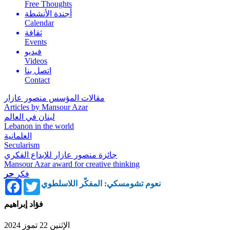
Free Thoughts
أجندة الأنشطة
Calendar
ثقافة
Events
فيديو
Videos
اتصل بنا
Contact
مقالات المؤسس منصور عازار
Articles by Mansour Azar
لبنان في العالم
Lebanon in the world
العلمانية
Secularism
جائزة منصور عازار للإبداع الفكري
Mansour Azar award for creative thinking
فكر
حر
Facebook
Twitter
نعوم تشومسكي: المفكّر اللاسلطوي
فؤاد إبراهيم
الإثنين 22 تموز 2024