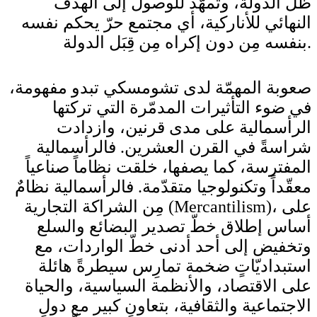
ظلّ الدولة، وتمهّد للوصول إلى الهدف
النهائي للأناركية، أي مجتمع حرّ يحكم نفسه
بنفسه مِن دون إكراه مِن قِبَل الدولة.
صعوبة المهمّة لدى تشومسكي تبدو مفهومة،
في ضوء التأثيرات المدمّرة التي تركتها
الرأسمالية على مدى قرنين، وازدادت
شراسةً في القرن العشرين. فالرأسمالية
المفترسة، كما يصفها، خلقت نظاماً صناعياً
معقّداً وتكنولوجيا متقدّمة. فالرأسمالية نظامٌ
مِن الشراكة التجارية (Mercantilism)، على
أساس إطلاق خطّ تصدير البضائع والسلع
وتخفيض إلى أحد أدنى خطّ الواردات، مع
استبداديّاتٍ ضخمة تمارِس سيطرةً هائلة
على الاقتصاد، والأنظمة السياسية، والحياة
الاجتماعية والثقافية، بتعاونٍ كبير مع دولٍ