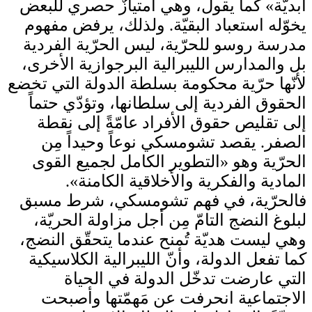
أبديّة» كما يقول، وهي امتيازٌ حصري للبعض
يخوّله استعباد البقيّة. ولذلك، يرفض مفهوم
مدرسة روسو للحرّية، ليس الحرّية الفردية
بل والمدارس الليبرالية البرجوازية الأخرى،
لأنّها حرّية محكومة بسلطة الدولة التي تخضع
الحقوق الفردية إلى سلطانها، وتؤدّي حتماً
إلى تقليص حقوق الأفراد عامّةً إلى نقطة
الصفر. يقصد تشومسكي نوعاً وحيداً مِن
الحرّية وهو «التطوير الكامل لجميع القوى
المادية والفكرية والأخلاقية الكامنة».
فالحرّية، في فهم تشومسكي، شرط مسبق
لبلوغ النضج التامّ مِن أجل مزاولة الحريّة،
وهي ليست هديّة تُمنح عندما يتحقّق النضج،
كما تفعل الدولة، وأنّ الليبرالية الكلاسيكية
التي عارضت تدخّل الدولة في الحياة
الاجتماعية انحرفت عن مَهمّتها وأصبحت