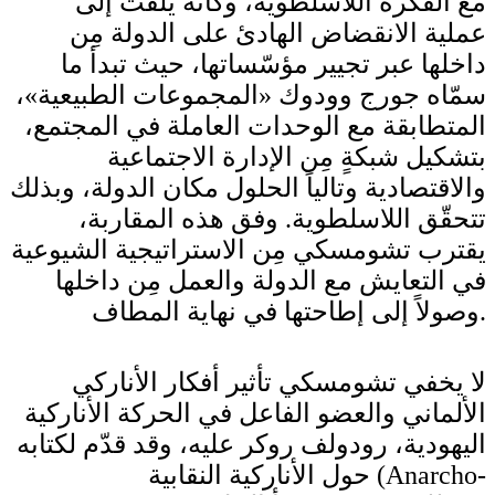
مع الفكرة اللاسلطوية، وكأنّه يلفت إلى
عملية الانقضاض الهادئ على الدولة مِن
داخلها عبر تجيير مؤسّساتها، حيث تبدأ ما
سمّاه جورج وودوك «المجموعات الطبيعية»،
المتطابقة مع الوحدات العاملة في المجتمع،
بتشكيل شبكةٍ مِن الإدارة الاجتماعية
والاقتصادية وتالياً الحلول مكان الدولة، وبذلك
تتحقّق اللاسلطوية. وفق هذه المقاربة،
يقترب تشومسكي مِن الاستراتيجية الشيوعية
في التعايش مع الدولة والعمل مِن داخلها
وصولاً إلى إطاحتها في نهاية المطاف.
لا يخفي تشومسكي تأثير أفكار الأناركي
الألماني والعضو الفاعل في الحركة الأناركية
اليهودية، رودولف روكر عليه، وقد قدّم لكتابه
حول الأناركية النقابية (Anarcho-