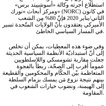
استطلاع أجرته وكالة «أسوشييتد برس»
ومركز أبحاث «نورك» (NORC) في كانون
الثاني/يناير 2020 فإنّ 80% مِن الشعب
الأميركي يعتقدون بأنّ الولايات المتّحدة تسير
في المسار السياسي الخاطئ.
وفي ضوء هذه المعطيات، يمكن أن نخلص
إلى أنّ استبداديّة الأنظمة السياسية الحديثة
جعلت مقاربة تشومسكي واللاسلطويين
عموماً أقرب إلى الصحّة، ربطاً بالفجوة
المتعاظمة بيْن الحكّام والمحكومين والقطيعة
بينهم نتيجة نزوع مَن يمسك بزمام السلطة
إلى الهيمنة، ونضوب خيارات الشعوب في
المقاومة.