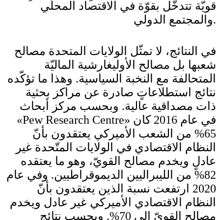
قويّة تتدخّل بقوّة في الاقتصاد المحلّي
والمجتمع الدولي.
في النتائج، لا تمثّل الولايات المتحدة مصالح
شعبها بل مصالح الأوليغارشية الماليّة
المتحالفة مع النخبة السياسية. وهذا ما تؤكّده
نتائج استطلاعاتٍ صادرة عن مراكز بحثية
ذات مصداقية عالية. وبحسب مركز أبحاث
«Pew Research Centre» في عام 2016 كان
65% من الشعب الأميركي يعتقدون بأنّ
النظام الاقتصادي في الولايات المتّحدة غير
عادلٍ ويخدم مصالح القويّ، وهو ما يعتقده
82% من الليبراليين الديموقراطيين. وفي عام
2020 ارتفعت نسبة الذين يعتقدون بأنّ
النظام الاقتصادي الأميركي غير عادل ويخدم
مصالح القويّ إلى 70%. وبحسب نتائج