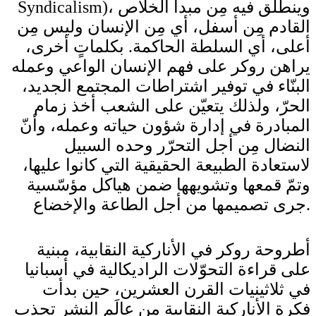
Syndicalism)، وينطلق فيه مِن مبدأ الخلاص
القادم مِن أسفل، أي مِن الإنسان وليس مِن
أعلى، أي السلطة الحاكمة. بكلماتٍ أخرى،
يراهن روكر على فهم الإنسان الواعي وعمله
البنّاء في توفير اشتراطات المجتمع الجديد،
الحرّ، ولذلك يتعيّن على الشعب أخذ زمام
المبادرة في إدارة شؤون حياته وعمله، وأنّ
النضال مِن أجل التحرّر وحده السبيل
لاستعادة الطبيعة الحقيقية التي كانوا عليها،
وتمّ قمعها وتشويهها ضمن هياكل مؤسّسية
جرى تصميمها من أجل الطاعة والإخضاع.
أطروحة روكر في الأناركية النقابية، مبنية
على قراءة التحوّلات الراديكالية في أسبانيا
في ثلاثينيات القرن العشرين، حين بدأت
فكرة الأناركية النقابية مِن عالَم النشر تجذب