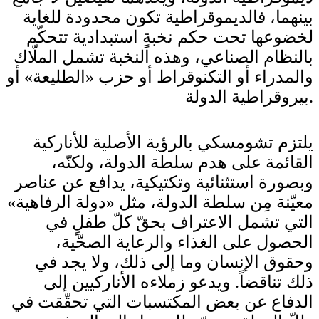
بينهما، فالديموقراطية تكون محدودة للغاية
لخضوعها تحت حكم نخبةٍ استبدادية تتحكّم
بالنظام الصناعي، وهذه النخبة تشمل الملّاك
والمدراء أو التكنوقراط أو حزب «الطليعة» أو
بيروقراطية الدولة.
يلتزم تشومسكي بالرؤية الأصلية للأناركية
القائمة على هدم سلطة الدولة، ولكنّه،
وبصورة استثنائية وتكتيكية، يدافع عن عناصر
معيّنة مِن سلطة الدولة، مثل «دولة الرفاهية»
التي تشمل الاعتراف بحقّ كلّ طفلٍ في
الحصول على الغذاء والرعاية الصحّية،
وحقوق الإنسان وما إلى ذلك، ولا يجد في
ذلك تناقضاً. ويدعو زملاءه الأناركيين إلى
الدفاع عن بعض المكتسبات التي تحقّقت في