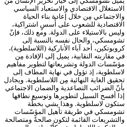
يميل تشومسكي إلى خيار تحرير الإنسان من
الاستغلال الاقتصادي والاستعباد السياسي
والاجتماعي مِن خلال إعادة بناء الحياة
الاقتصادية للشعوب على أُسسٍ اشتراكية،
وليس بالاستيلاء على الدولة. ومع ذلك، فإنّ
تشومسكي، والحال نفسه بالنسبة إلى
كروبوتكين، أحد آباء الأناركية (اللاسلطوية)،
في مقاربته النقابية، يميل إلى الإفادة مِن
مؤسّسات الدولة وتشريعاتها لتطوير مفاهيم
لاسلطوية، إذ تؤول في نهاية المطاف إلى
تحقيق الغاية النهائية مِن اللاسلطوية. ويجادل
بأنّ الضرائب التصاعدية والضمان الاجتماعي
إذا أفسح السبيل لتطويرها وتوسيع نطاقها
ستكون لاسلطوية. وهذا يشي بخطّة
تشومسكي في طريقة تأهيل المؤسّسات
والتشريعات القائمة لتكون صالحةً ومتصالحة