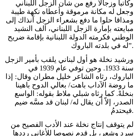
وكاتبا وزجالا رفع من شأن الزجل اللبناني
وجعل له مكانة مرموقة وأعطاه نكهة طيبة
ومذاقا حلوا ما دفع بشعراء الزجل آنذاك إلى
مبايعته بإمارة الزجل اللبناني، ألف النشيد
الوطني فكرمته الدولة اللبنانية بإقامة ضريح
له في بلدته الباروك”.
ورشيد نخلة هو أول لبناني يلقب بأمير الزجل
سنة 1933. وحين توفي عام 1939 في
الباروك، رثاه الشاعر خليل مطران وقال: إذا
ما روضة الآداب باهت/ بعالي الدوح باهينا
بنخلهْ. كما رثاه شبلي ملاط بقوله: الواسع
الصدر، إلاّ أن يقال له/ لبنان قد مسَّه ضيم
فيحتدمُ.
لم يتوقف إنتاج نخلة عند الأدب الفصيح من
سرد وشعر، بل قدم نصوصا للأغاني رددها