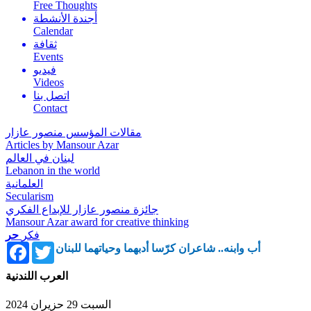
Free Thoughts
أجندة الأنشطة
Calendar
ثقافة
Events
فيديو
Videos
اتصل بنا
Contact
مقالات المؤسس منصور عازار
Articles by Mansour Azar
لبنان في العالم
Lebanon in the world
العلمانية
Secularism
جائزة منصور عازار للإبداع الفكري
Mansour Azar award for creative thinking
فكر
حر
Facebook
Twitter
أب وابنه.. شاعران كرّسا أدبهما وحياتهما للبنان
العرب اللندنية
السبت 29 حزيران 2024