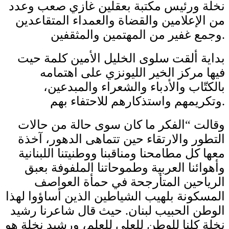
نخلة ورئيس مكتبة بعقلين غازي صعب وعدد
من الإعلامين والقضاة والعمداء المتقاعدين
وجمع غفير من المهتمين والمثقفين.
بداية ألقت سلوى الخليل الأمين كلمة حيت
فيها مركز الخير الليونزي على اهتمامه
بالكتّاب والأدباء والشعراء والمبدعين،
وتكريمهم واستذكارهم للاحتفاء بهم.
وقالت “الفكر ما كان سوى حالة من حالات
التطور والارتقاء حين تتماهى الدهور، آخذة
معها كل مطامحنا ومناقبنا ووطنيتنا اللبنانية
وأهوائنا العربية وطموحاتنا الملفوفة بعبق
الرياحين المتأرجحة في حمأة العواصف
المسكونة بلهيب الشياطين الذين أساؤوا لهذا
الوطن الحبيب لبنان. حيث قال شاعرنا رشيد
نخلة كلنا للوطن للعلي للعلم، ورشيد نخلة هو