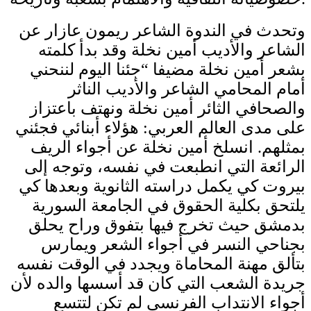
وتحدث في الندوة الشاعر ريمون عازار عن
الشاعر والأديب أمين نخلة وقد بدأ كلمته
بشعر أمين نخلة مضيفا “جئنا اليوم لننحني
أمام المحامي الشاعر والأديب الناثر
والصحافي الثائر أمين نخلة ونهتف باعتزاز
على مدى العالم العربي: هؤلاء أبنائي فجئني
بمثلهم. انسلخ أمين نخلة عن أجواء الريف
الرائعة التي انطبعت في نفسه، وتوجه إلى
بيروت كي يكمل دراسته الثانوية وبعدها كي
يلتحق بكلية الحقوق في الجامعة السورية
بدمشق حيث تخرج فيها بتفوق وراح يحلق
بجناحي النسر في أجواء الشعر ويمارس
بتألق مهنة المحاماة ويجدد في الوقت نفسه
جريدة الشعب التي كان قد أسسها والده لأن
أجواء الانتداب الفرنسي لم تكن لتتسع