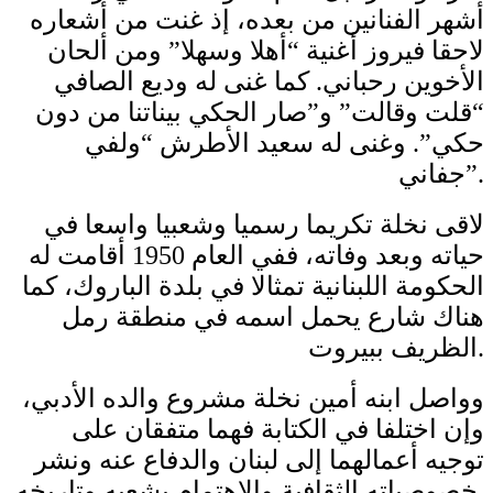
أشهر الفنانين من بعده، إذ غنت من أشعاره
لاحقا فيروز أغنية “أهلا وسهلا” ومن ألحان
الأخوين رحباني. كما غنى له وديع الصافي
“قلت وقالت” و”صار الحكي بيناتنا من دون
حكي”. وغنى له سعيد الأطرش “ولفي
جفاني”.
لاقى نخلة تكريما رسميا وشعبيا واسعا في
حياته وبعد وفاته، ففي العام 1950 أقامت له
الحكومة اللبنانية تمثالا في بلدة الباروك، كما
هناك شارع يحمل اسمه في منطقة رمل
الظريف ببيروت.
وواصل ابنه أمين نخلة مشروع والده الأدبي،
وإن اختلفا في الكتابة فهما متفقان على
توجيه أعمالهما إلى لبنان والدفاع عنه ونشر
خصوصياته الثقافية والاهتمام بشعبه وتاريخه.