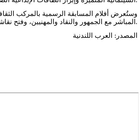
وستُعرض أفلام المسابقة الرسمية بالمركب الثقاف
المباشر مع الجمهور والنقاد والمهنيين، وفتح نقاشات وتبادل الآراء حول آفاق السينما الإفريقية ودور الفيلم القصير في تطويرها.
المصدر: العرب اللندنية