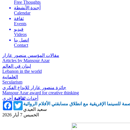
Free Thoughts
أجندة الأنشطة
Calendar
ثقافة
Events
فيديو
Videos
اتصل بنا
Contact
مقالات المؤسس منصور عازار
Articles by Mansour Azar
لبنان في العالم
Lebanon in the world
العلمانية
Secularism
جائزة منصور عازار للإبداع الفكري
Mansour Azar award for creative thinking
أحداث
ثقافية
أخرى
Facebook
Twitter
ة للسينما الإفريقية مع انطلاق مسابقتي الأفلام الروائية
سعيد العيدي
الخميس 7 أيار 2026