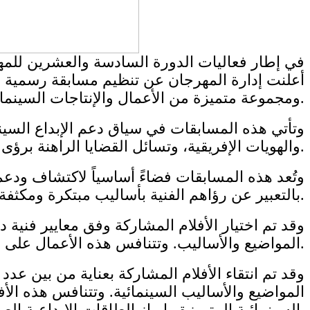
أعلنت إدارة المهرجان عن تنظيم مسابقة رسمية خاص
ومجموعة متميزة من الأعمال والإنتاجات السينمائية الإفريقية الحديثة القادمة من مختلف أنحاء القارة السمراء.
وتأتي هذه المسابقات في سياق دعم الإبداع السين
والهويات الإفريقية، وتسائل القضايا الراهنة برؤى فنية مبتكرة.
وتُعد هذه المسابقات فضاءً أساسياً لاكتشاف ودعم ا
بالتعبير عن رؤاهم الفنية بأساليب مبتكرة ومكثفة، تعكس قضايا الإنسان الإفريقي وتحولاته الاجتماعية والثقافية.
وقد تم اختيار الأفلام المشاركة وفق معايير فنية 
المواضيع والأساليب. وتتنافس هذه الأعمال على جوائز المهرجان التي تهدف إلى تحفيز الإبداع والاحتفاء بالتميز الفني في مجال الفيلم القصير.
وقد تم انتقاء الأفلام المشاركة بعناية من بين ع
المواضيع والأساليب السينمائية. وتتنافس هذه الأ
السينمائية المتميزة وإبراز الطاقات الإبداعية الصاعدة.