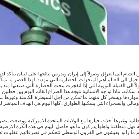
م الى العراق وصولاً إلى إيران ويدرس نتائجها على لبنان يتأكد لديه 
ذي حمل الى العالم أهم المنجزات الحضارية التي مهدت لهذا العصر ما ت
اً الى القنبلة النووية التي إذا انفجرت محت الحضارة التي صنعتها منذ ب
نه، ماذا تواجه الانسانية نتيجة هذا الصراع القائم اليوم بين قطبين الع
مواردها ويسخر كل منهما ما تمكن من اجل السيطرة الكاملة وغيرها ... ا
ومالي والصحراء التي يسكنها الطوارق، كلها اليوم هي الهدف المباشر له
ريطانية وغيرها أخذت خيارها مع الولايات المتحدة الاميركية ووضعت بتصر
 فهل منطقتنا واهلها يدركون ما هو حاصل اليوم في هذه الكرة الارضية
ما زالوا يعيشون في القرون الوسطى تتحكم في تصرفاتهم عقليات تعود 