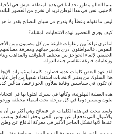
بينما العالم يتطور نجد اننا في هذه المنطقة نعيش في الأحيا
الاجنبي. نحن في هذا الوطن نريد ان نخرج من العصور البائ
ليس ما نقوله وعظاً ولا يندرج في سياق النصائح بقدر ما هو م
كيف يجري التحضير لهذه الانتخابات المقبلة؟
اننا نرى نزاعاً بين زعامات فارغة من كل مضمون ومن الأحز
النفوس، فالمواطنون أدرى بتدبير حياتهم ومعرفة مصالحهم وما
الحقيقي لإلغاء الحواجز بين مختلف الطوائف والمذاهب وبنا
وزعامات فارغة تتقاسم جبنة الدولة.
لقد عهد البعض كلمات عدة، فصارت كلمة استثمارات الإيجابي
هذا السلوك من يعتبر الانتخابات استفتاء شعبياً من اجل
ان تكون في سياسيين وقادة يملأون الجو زعيقاً، مدعّين كذباً
هذه العقلية البهلوانية، وكأنها في سيرك ابتلونا بها في انتخا
تتلون وتتستر دوماً في كل مرحلة تحت اسماء مختلفة ووجوه م
ولسنا نبحث في هذه الكلمات عن فضائح وهي أكثر من أن ت
والأموال التي تدفع او عن بوس اللحى وحفر الخنادق ونصب
عندها لأنها تشكل الحاجز الأكبر في معركة الدفاع عن وطن نر
من بين الذين قاربوا موضوع الزواج المدني سماحة مفتي الج