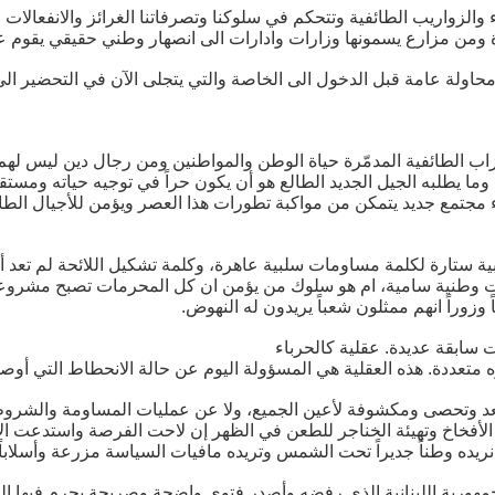
ء والزواريب الطائفية وتتحكم في سلوكنا وتصرفاتنا الغرائز والانفعالات
دة ومن مزارع يسمونها وزارات وادارات الى انصهار وطني حقيقي يقوم عل
حاولة عامة قبل الدخول الى الخاصة والتي يتجلى الآن في التحضير الى ا
اب الطائفية المدمّرة حياة الوطن والمواطنين ومن رجال دين ليس لهم
 يطلبه الجيل الجديد الطالع هو أن يكون حراً في توجيه حياته ومستقبل
ء مجتمع جديد يتمكن من مواكبة تطورات هذا العصر ويؤمن للأجيال الطا
ة ستارة لكلمة مساومات سلبية عاهرة، وكلمة تشكيل اللائحة لم تعد أكث
 غايات وطنية سامية، ام هو سلوك من يؤمن ان كل المحرمات تصبح مشر
 وزوراً انهم ممثلون شعباً يريدون له النهوض.
بات سابقة عديدة. عقلية كالحرباء
تعددة. هذه العقلية هي المسؤولة اليوم عن حالة الانحطاط التي أوصلتنا
عد وتحصى ومكشوفة لأعين الجميع، ولا عن عمليات المساومة والشر
 الأفخاخ وتهيئة الخناجر للطعن في الظهر إن لاحت الفرصة واستدعت 
يده وطناً جديراً تحت الشمس وتريده مافيات السياسة مزرعة وأسلاباً ت
مهورية اللبنانية الذي رفضه وأصدر فتوى واضحة وصريحة يحرم فيها الز