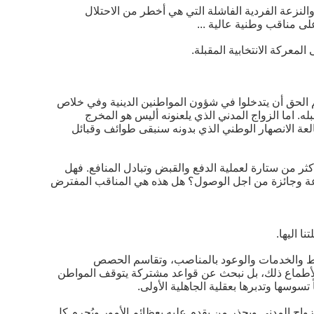
 والنزعة الفردية الفاشلة التي هي أخطر من الاحتلال
ى مناقب وطنية عالية ...
لمعركة الانتخابية المقبلة.
 الحق أن يتدخلوا في شؤون المواطنين الدينية وفي خلاص
ه. اما الزواج المدني الذي يلعنونه أليس هو المخرج
لعة الانصهار الوطني الذي بدونه سنبقى طوائف وقبائل
ر من ستارة لعملية الدفع والقبض وتبادل المنافع. فهل
وعة وجائزة من اجل الوصول؟ هل هذه هي المناقب المفترض
 اليها.
وط والخدمات والوعود بالمناصب، وتقاسم الحصص
الأطماع ذلك، بل نبحث عن قواعد مشتركة يتوقف المواطن
سوسها وتدبرها بعقلية الجاهلية الأولى.
واج المدني ويحذر من يقدم عليه بعظائم الأمور ويُحرم كل