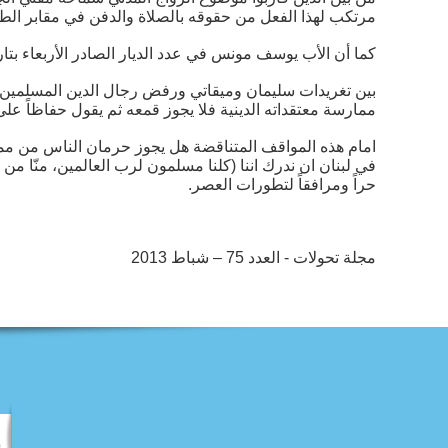
مرتكب لهذا الفعل من حقوقه بالصلاة والدفن في مقابر الط
كما أن الأب يوسف مونس في عدد الديار الصادر الأربعاء بتاريخ 30/1/2013 اذ ي
بين تغريدات سليمان وميقاتي ورفض رجال الدين المسلمين قا
ممارسة معتقداته الدينية فلا يجوز قمعه ثم يقول حفاظاً على ا
امام هذه المواقف المتناقضة هل يجوز حرمان الناس من ممارس
في لبنان ان ندرك اننا (كلنا مسلمون لرب العالمين، منّا من أ
حراً ومرافقاً لتطورات العصر.
مجلة تحولات - العدد 75 – شباط 2013