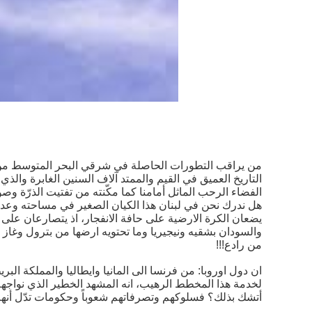
من يراقب التطورات الحاصلة في شرقي البحر المتوسط من الشا
التاريخ العميق في القيم والممتد آلاف السنين الغابرة وال
الفضاء الرحب الماثل أمامنا كما مكّنته من تفتيت الذرّة وصول
هل ندرك نحن في لبنان هذا الكيان الصغير في مساحته وعدد سكا
يضعان الكرة الارضية على حافة الانفجار، اذ يتصارعان على 
والسودان بشقيه ونيجيريا وما تحتويه ارضها من بترول وغاز 
من رادع!!!
ان دول اوروبا: من فرنسا الى المانيا وايطاليا والمملكة الب
لخدمة هذا المخطط الرهيب، انه المشهد الخطير الذي نواجهه
أتشك بذلك؟ فسلوكهم وتصرفاتهم شعوباً وحكومات تدّل أنهم 