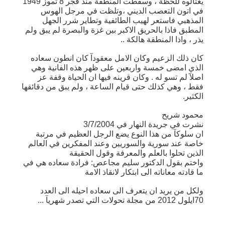
يغتالوه للحظة ، وسقطت المنطقة منذ فجر 8 تموز 1949
في اتون التعصب الديني ،وتلظت في مرجل الهوس
المذهبي فاستعر لهيب الطائفية وتطاير شرر الجهل
المطبق فاذا بالحريق الاكبر بين غزة والبصرة لم يبق ولم
يذر ، واذا المنطقة هالكة ..
كان ذلك الزعيم وكان الامل معقودآ كان انطون سعاده
الذي امضى خمسة واربعين على ظهر هذه الفانية وهي
اصلآ لم تسو له . وكان قرينه فيها ان الحياة وقفة عز
فقط ، وهي كذلك حتى قيام الساعة ، ولم يبق من دقائقها
الكثير.
محمود شريح
نشرت في جريدة النهار في 3/7/2004
ان سلوكآ من هذا النوع يضع الرجل العظيم في مرتبة
خاصة عند سورية والسوريين وعند المفكرين في العالم
الذين تحلوا بالعلم والمعرفة وقول الحقيقة
واختم بقول الدكتور سليم مجاعص: فرادة سعاده هي في
ما قادته معاناته الى ابتكار لانقاذ الامة
ولكل من يريد ان يتعرف الى سعاده احيله الى العدد
70ايلول 2012 من مجلة تحولات التي تصدر شهريآ ...