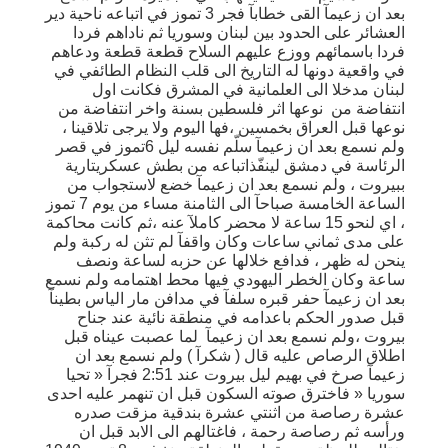
بعد ان زعيمآ القى خطابآ فجر 3 تموز في اتباعه ناحية دير
العشائر على الحدود بين لبنان وسوريا ثم ناداهم فردا
فردا باسمائهم ووزع عليهم السلاح قطعة قطعة ودعاهم
في واقعية دونها له التاريخ الى قلب النظام الطائفي في
لبنان مدخلا الى العلمانية في المشرق فكانت اول
انتفاضة من نوعها اثر فلسطين بسنة واخر انتفاضة من
نوعها قبل العراق بخمسين ،فها اليوم ولا يرجى تلاقينا ،
ولم نسمع بعد ان زعيمآ سلّم نفسه ليل 6تموز في قصر
الرئاسة في دمشق لينفّذاتباعه من بطش عسكريتارية
ببيروت ، ولم نسمع بعد ان زعيمآ خضع لاستجواب من
الساعة الخامسة صباحآ الى الثامنة مساء من يوم 7 تموز
، اي لنحو 15 ساعة لا محضر كاملآ عنه ،ثم كانت محاكمة
على مدى ثماني ساعات وكان واقفآ لم تثن له ركبة ولم
ينحن له ظهر ، فدافع خلالها عن حزبه لساعة ونصف
ساعة وكان الخطر اليهودي فيها محط اهتمامه ولم نسمع
بعد ان زعيمآ حفر قبره سلفآ في مدافن مار الياس بطينآ
قبل صدور الحكم باعدامه في منطقة نائية عند جناح
بيروت ،ولم نسمع بعد ان زعيمآ لما عصبت عيناه قبل
اطلاق الرصاص عليه قال ( شكرآ ) ولم نسمع بعد ان
زعيمآ صرخ في بهيم ليل بيروت عند 2:51 فجرآ « تحيا
سوريا « فاخترق صوته السكون قبل ان تنهمر عليه احدى
عشرة رصاصة من اثنتي عشرة بندقية مزقت صدره
ورأسه ثم رصاصة رحمة ، فاغتالهم الى الابد قبل ان