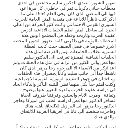
ضهور الشوير . عندي للدكتور سليم مجاعص في احدى
محطات حياتي ذكريات تمر في خاطري كل مرة اعود
فيها الى الماضي الذي كان. وفي العام 1954 على ما
اذكر كنت ناظرآ للاذاعة في منفذية المتن العامة للحزب
السوري القومي الاجتماعي وكنت كثير الحركة من اعالي
الجرد الى ساحل المتن انظم الحلقات الاذاعية لدرس
عقيدة الحزب وتاريخه وفعله في المجتمع ! وبين هذه
المحطات المثبتة في ذاكرتي كانت ضهور الشوير المحطة
الابرز خصوصآ في فصل الصيف حيث كانت العطلة
السنوية لطلاب الجامعات تؤمن الفرصة لمثل هذه
الحلقات الثقافية المميزة تعرفت الى الدكتور سليم
مجاعص والى الكثير من اترابه في مثل هذه الحلقات ولم
اعد اذكر من الاسماء الا المرحوم رجا مزهر الذي كان
ناشطآ جدآ الى جانب سليم وكانا يحضران هذه الحلقات
ويناقشان في جوهر العقيدة السورية القومية الاجتماعية
وكنت اهتم جدآ بكل منهما نظرآ للتنبه الباكر والذكاء الحاد
في دراسة عقيدة الحزب وقدرة التعبير عنها بوضوح
وثقافة . ومرت الايام والسنين وفرقتنا ظروف الحياة
فسافر الدكتور مجاعص لدراسة الطب في اميركا وهاجر
الدكتور رجا مزهر الى البرازيل للالتحاق بأهله هناك
وهاجرت شخصيآ الى غانا في افريقيا الغربية للالتحاق
بوالدي هناك.
تميز الدكتور سليم مجاعص عن كل الذين عرفتهم باكرآ