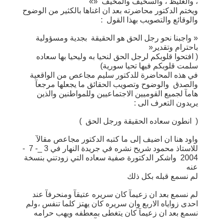
، والغليظ ، والسخيف والمخيف «»
ويختم الدكتور محاضرته بعد ان اغناها بالكثير من الوضوح
والوقائع والتصويب بهذا القول :
« واجبنا نحو رجل الحق هو الحقيقة بجدية ومسؤولية
باحترام وتقدير«
( افتحوا قلوبكم لرجل الحق لنحيا به وليحيا بها سعاده
سلمت قلوبكم فيها تحيا سورية)
في هذه المحاضرة للدكتور سليم مجاعص من الواقعية
والصدق والوضوح وتصويب الحقائق ما يجعلها مرجعآ
هامآ لجميع القوميين الاجتماعيين وللمواطنين والذين
يريدون التعرف الى :
( انطون سعاده الحقيقة ورجل الحق )
واود هنا ان اضيف إلى ما كتبه الدكتور مجاعص مقالآ
للاستاذ محمود شريح نشره في جريدة النهار في 3 _- 7 -
2004 واشكر الدكتورة صفية سعاده التي زودتني بنسخة
عنه
لم نسمع قبله بكل ذلك
لم نسمع بعد ان زعيمآ كان سريره عتيقآ ومنحرفآ عند
احدى زواياه الاربع وان سريره كان يهتز كلما تنفس ،ولم
نسمع بعد ان زعيمآ كان يتغطى بمعطفه ويهب حرامه