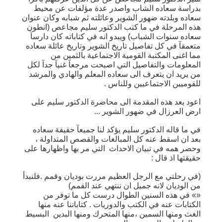
بدراسة سعاده الشاب واصدر عدة مؤلفات عن محيط
سعاده وبلدته ضهور الشوير وعائلته ثم شبابه وكان عنوان
هذه المرحلة في ما كتب الدكتور سليم مجاعص (انطون
سعاده سنوات الشباب) ويبدو انه في كتاباته كان دارسآ
متعمقآ في كل تفاصيل تاريخ الشوير وتاريخ عائلة سعاده
مما اغنى المكتبة القومية الاجتماعية بالثمين من
المعلومات والتفاصيل التي اصبحت مرجعآ غنيآ جدآ لكل
من يريد ان يتعرف الى سعاده المعلم والهادي والمرشد
للقوميين الاجتماعيين وللناس .
اعود بعد هذه المقدمة الى محاضرة الدكتور سليم على
ارض العرزال في ضهور الشوير ...
في ما قاله الدكتور سليم يؤكد لنا جميعآ حقيقة سعاده
بعد ان اسقط عنه كل المبالغات والقصص المتداولة ،
وحصر همه في تبيان الاحداث التي مر بها واظهارها على
حقيقتها اذ قال :
(في رحلتي مع الرجل العظيم مررت بوديان وقمم .فلنبدأ
من الوديان لانه جميل ان ننتهي عند القمم)
«» في هذه السنين الطوال درست كل ما توفر من
الكتابات عنه في الكتب والدوريات . كتاباتنا عنه منها
الغث ومنها السمين ،منها المتحرك ومنها البدين البسيط