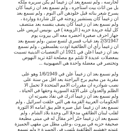
لحارسه ، ولم نسمع بعد ان زعيمآ لم يكن سريره ملكه
بل من اثاث بيت استأجره ، ولم نسمع بعد ان زعيمآ كان
يسرح شعر بناته قبل خلودهن الى النوم ، ولم نسمع بعد
ان زعيمآ كان يستشير زوجته في كل شاردة وواردة ،
ولم نسمع بعد ان زعيمآ كان يصف بنفسه بعد منتصف
كل ليلة جريدة حزبه ( الزوبعة ) في بونيس ايريس على
جهاز احرف صغيرة احضره معه الى بيروت يوم
2/3/1947 بعد غياب قسري لتسع سنين ،ولم نسمع بعد
ان زعيمآ رأى ان الطائفية اودت بفلسطين ، ولم نسمع
بعد ان زعيمآ اعلن في 1921 ان التعصبات الدينية تسببت
بمعضلات عديدة لا تلتئم مع مصلحة امّة تريد النهوض
وتختصر في معضلة واحدة هي الصهيونية ...
ولم نسمع بعد ان زعيمآ علن في 1/6/1949 وهو على
مقربة من مخيم برج البراجنة بعد اقل من سنة على
نصب شوادره ان مقررات الامم المتحدة لا تحمل الا
الظلم والعدوان على الامّة السورية وحقها في الحياة ،
ولم نسمع بعد ان زعيمآ ادرك في نفاذ بصيرته ان
الحكومات العربية القزمة هي التي خلقت اسرائيل ، ولم
نسمع بعد ان زعيمآ عيل صبره فلم يبق امامه الا الثورة
لقلب لبنان الطائفي مدخلا الى وحدة بلاد الشام ، ولم
نسمع بعد ان زعيمآ حبّر آخر مقال له في مبنى مطبعة
صحيفة حزبه في بيروت ،وعلى مطل من مقهى الجميزة
عنونه «هشيم الطائفية يلتهب في الجميزة « ولم نسمع