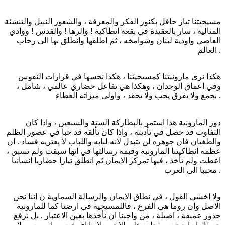
مسيحيتنا تيار حافل بكنوز الفكر والمعرفة ، والشعور النبيل والتنشئة
المثالية ، سار بالعقيدة في بقعة انطاكية ! والرها ! والقدس ! ووادي
العاصي واودية لبنان وشوامخه ، ثم اطلقها وانطلق بها الى رحاب
العالم .
هكذا نرى مارونيتنا كمسيحيتنا ، هكذا نحسها في قرارات النفوس
وفي اعماق الوجدان ، وهكذا هي تفاعل حضاري عالمي ، شامل ،
يجمع ولا يفرق يحب ولا يحقد ، واولى ميزاته العطاء .
دور المارونية هذا استمر بالبطاركة الستة والسبعين ، واذا كان
التفاوت قد حصل في تأديته ، واذا كان تألقه قد خبا في عصور الظلم
والطغيان فان جوهره لن يتبدل لانه لبابه واللباب لا يعتريه فساد . ان
عظمة انطاكيتنا المارونية وقيمة رسالتها في انها سبقت ولم تسبق ،
اعطت ولم تأخذ ، فيها تمركز الايمان ثم انطلق تيارا حضاريا انسانيا
محببا الى الغرب .
ولا اخشى القول ، في نطاق الايمان والرسالة السماوية ن اننا نحن
الاصل وان روما هي الفرع ، فاللمسيحية في ارضنا كما للمارونية
جذور عميقة ، اصيلة ، من واجبنا ان نأخذها بعين الاعتبار . بل نرفع