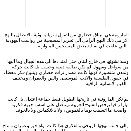
المارونية هي انبثاق حضاري من اصول سريانية وثيقة الاتصال بالنهج
الارامي ذلك النهج الرامي الى تحرير المسيحية من رواسب اليهودية
التي علقت في تقاليد بعض المسيحيين المتوارثة .
ومنذ نشوئها في خارج لبنان حتى امتدادها الى هذه الجبال وما اليها
من سواحل وسهول لم تكن طائفة دينية وحسب بل كانت حركة
وتمدن متتطورة كونها كانت مصدر تراث حضاري وينبوع فكر معطاء
في حقول الفلسفة والادب الموسيقى والفن والعمران ومختلف
القيم الانسانية الراقية .
لم تكن المارونية في تاريخها الطويل فقط جماعة اعتدال بل كانت
تيارا راقيا يرفض الفتوح الغريبة ويناضل على اسس حرية فكرية
واضحة ما اتسمت يوما بالغموض ، ولا بالانكماش ولا بالخوف .
والى جانب نهجها الروحي والفكري هذا كانت نواة خير وعمران وانتاج