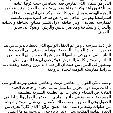
الدير هو المكان الذي تمارس فيه الحياة من حيث كونها عبادة
وصناعة وزراعة وكتابة وفاعلية ، اي متطلبات الحياة الرئيسة ، ومن
الوجهة الهندسية يمثل الدير فلسفة تتركز على ادق بقعة للدفاع
استراتيجيا وهو من الداخل عبارة عن ساحة كبيرة تنتهي بكنيسة
لممارسة العبادة ... وفي طابقه الاول تنتشر مصانع الخياطة والحدادة
والنجارة والسكافة ومعاصر الدبس والزيتون وصولا الى سائر
الحرف .
يلي ذلك مدرسة ، ومن ثم الحقل الواسع الذي يحيط بالدير ... من هنا
تمظهرت الحياة المادية ـ الروحية ، وهذا ما يقودني الى الحديث عن
الثنائية التي تعني في اساسها التعبير عن الطبيعتين اي التعبير عن
المادة والروح وبكلمة (المدرحية) ولا يخفى ان هذا التعبير تمثل
وتمظهر في الدير ، من حيث ان الراهب ذاته يزرع ويحصد ويقطف ...
زائدا ممارسته اليومية للحياة الروحية ...
وعليه يمكن القول ان معاصر الزيت ومعاصر الدبس وتربية المواشي
، كذلك نربية دود الحرير انما تمثل مادية الحياة او حاجات الحياة
المادية في الطعام والشراب انها الطبيعة البشرية للفلسفة
المسيحية الانسانية في جانبها المادي ... الاجتهاد العمل والنشاط في
الحقول وفي التصنيع ... يعقب ذلك الانتقال الى شأن الروح والعبادة
من صلوات وشعائر دينية ... هذا الدمج الرائع " الذي كان" يجري بين
الحياة المادية المنتجة وبين الالتزام بالاخلاق الروحية هو ما اعطى