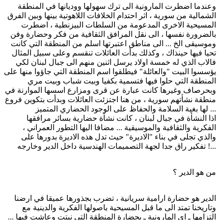
وعندما اضطرت المارونية الى ترك سهولها ووديانها في المنطقة
الشمالية من سورية ، اثر احتدام الخلافات اللاهوتية بينها وبين الفرق
المسيحية الاخرى المدعومة من السلطات البيزنطية ، اضطرت
بالضرورة نفسها ، الى نقل المرافق الثقافية من فكر وحضارة وفن
وموسيقى الخ ... الى مناطق اعتبرتها اسلم من المنطقة التي كانت
تحيا فيها حينذاك ، وكذلك بدأت العائلات تنقسم وعلى سبيل المثال
فالاب الذي له خمسة اولاد يرسل اثنين منهم الى جبال لبنان لكي
يؤسسوا البيت "والعائلة" فيطلقوا اسم المنطقة التي جاؤوا منها على
المنطقة التي حلوا فيها فتسمية بكفيا وبيت شباب وبيت مري
وبحرصاف وغيرها كانت عبارة عن قرى ومزارع اسسها الموارنة في
منطقة نشأتهم سورية ، من هنا اجتزئت العائلات وبدأت بتكوين فروع
لها بغية السلامة والحفاظ على الوجود الحضاري المتميز ...
اذا النشأة في جبال لبنان ، كانت نشأة حضارية بسائر مرافقها
الفكرية والثقافية والموسيقية ... مضافا اليها التطور العمراني ،
والذي تجلى في بناء "الاديرة" حيث تدل هذه الاديرة بدورها على
تفكير راق جدا لجهة التصميمات الهندسية داخل الدير وخارجه !...
من هو الدير ؟
الدير هو حضارة ارامية سريانية ، تضرب بجذورها عميقا في ارضنا
وتاريخنا تمتد الى ما قبل المسيحية باصولها الفكرية والدينية مع
التزامها ـ اي المارونية ـ بحضارة المنطقة التي نبتت وعاشت فيها ...