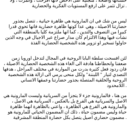
حسناتها واضحة ، متجلية على الاخص لانها افرخت ، واثمرت ، ولا
تزال تثمر على ارفع المستويات الفكرية والحضارية .
ليس من شك في ان المارونية هي ظاهرة حياتية ، تتصل بجذور
حضارتنا الاصيلة ، وهي عدا كونها ظاهرة حضارية فانها تحوي قدرا
كبيرا من التصوف والتدين ، كما انها ملتزمة كليا بالمنطقة التي
نشأت فيها وهذا الالتزام كان مدار صراع عبر الاجيال في وجه الذين
حاولوا تسخير او تزوير هذه الشخصية الحضارية الفذة
لئن افسحت سلطة البابا الروحية في المجال لتدخل اوروبا زمن
ضعفنا وانحطاطنا هادفة الى الغاء هذه الشخصية الحضارية الاصيلة ،
فان ردود فعل كثيرة بدرت من الموارنة في مختلف المراحل ، هدفها
التصدي لتيار " اللبننة" ولكل منحى يرمي الى ازالة هذه الشخصية
الروحية والخلقية المتصلة بجذور حضارتنا وعمقها الانساني
اللامحدود .
من هنا ، فالمارونية جزء لا يتجزأ من السريانية وليست المارونية هي
الاصل والسريانية هي الفرع بل بالعكس ، السريانية هي الاصل ،
والمارونية هي الفرع هي الظاهرة ، واعني بالظاهرة انهما ظاهرة
حياة وليس مضمون حياة ، ذلك ان المضمون الحياتي للمارونية هو
مضمون حضاري اصيل يتصل بكل حضارة المنطقة المشرقية .