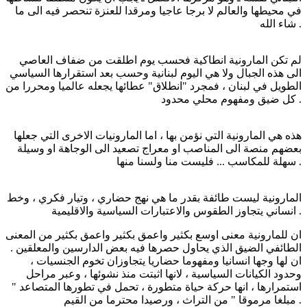
في محيطها والعالم لا برجا عاجيا ومرقدا للعنزة تنحصر فيه الى ما
شاء الله .
لم تكن المارونية انطاكية فحسب يوم اطلقت من ضفاف العاصي
الى هذه الجبال ولا هي اليوم لبنانية وحسب بعد استقرارها السياسي
الطويل في لبنان ، فمجرد "انطلاق" عطائها يجعله عالميا ومحررا من
كل ضيق ومفهوم محلي محدود .
هذه هي المارونية التي نؤمن بها ، اما المارونيات الاخرى التي جعلها
بعضهم منصة الى المناصب او معراج تصعيد الى الوجاهة او وسيلة
سهلة للمكاسب ... فليست منا ولسنا منها .
المارونية ليست طائفة بقدر ما هي نهج حضاري ، وتيار فكري ، وخط
انساني يتجاوز الطقوس والاعتبارات السياسية والاقليمية .
ان للمارونية معنى اوسع بكثير واعمق بكثير واعمق بكثير من المعنى
الطائفي الضيق الذي يحاول حصرها فيه بعض الدارسين والمعلقين .
ان لها وجها انسانيا ومفهوما حضاريا يتجاوزان تخوم الجنسيات ،
وحدود الكيانات السياسية ، لانها اثبتت منذ نشوئها ، وعبر مراحل
استمرارها ، انها حركة حياة متطورة ، تحمل في تطورها المتصاعد "
مبلغا مرموقا " من التراث ، ورصيدا محترما من القيم .