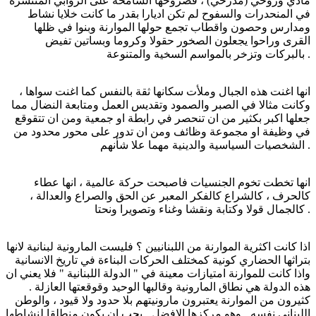
مادي وروحي (مدرحي) ، فصروحها الشامخة على الروابي المنتشرة
في المنحدرات والسفوح لم تكن اديارا بقدر ما كانت خلايا نشاط
ومدارس وحصون واقطاب تجمع حولها الموارنة وبنوا في ظلها
القرى وراحوا يجعلون الصخور حقولا وكروما وبساتين تفيض
بالبركات وتزخر بالمواسم السخية والمتنوعة .
انها اغنت هذه الجبال وملأت سكانها ثقة بالنفس كما اغنت سواها ،
وكانت مثالا في الصبر والصمود وتقديس العمل ومتابعة النضال مما
جعلها اكبر بكثير من ان تنحصر في رابطة او جمعية ومن ان تتقوقع
في وظيفة او مجموعة وظائف ومن ان تدور على محور محدود من
الشخصيات السياسية والدينية مهما علا شأنهم .
انها تخطت تخوم الجنسيات فاصبحت حركة عالمية ، انها عطاء
كالحرف ، كالشراع كالفكر المعبر عن الحق والصراع والعدالة ،
كالجمال قولا وكتابة ونقشا وغناء وتصويرا ونحتا .
اذا كانت اكثرية الموارنة من اللبنانيين ؟ فليست المارونية لبنانية لانها
بتراثها الحضاري كونية كمختلف الحركات البناءة في تاريخ الانسانية
واذا كانت للموارنة امتيازات معينة في " الدولة اللبنانية " فلا يعني ان
هذه الدولة هي نطاق المارونية وقالبها الوحيد وقوقعتها العازلة .
كثيرون من الموارنة يعتبرون مارونيتهم بلا حدود ولا قيود ، والوطن
اللبناني نفسه ـ وهو مركزها الافضل ـ يجب ان يكون منطلقا لنشاطها