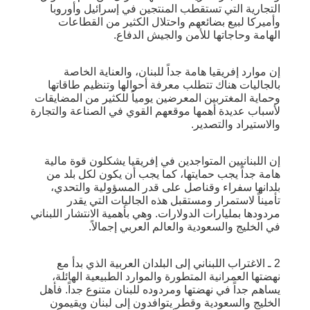
التجارية التي تستقطب المنتجين في إسرائيل وأوروبا
وأميركا لبيع بضائعهم واحتلال الكثير من القطاعات
الهامة وحاجاتها للأمن والجيش الدفاع.
إن موارد إفريقيا هامة جداً للبنان، والعناية الخاصة
بالجاليات هناك تتطلب معرفة أحوالها وتنظيم طاقاتها
وحماية المغتربين المعرضين يومياً للكثير من المضايقات
لأسباب عديدة أهمها موقعهم القوي في الصناعة والتجارة
والاستيراد والتصدير.
إن اللبنانيين المتواجدين في إفريقيا يشكلون قوة مالية
هامة جداً يجب حمايتها، كما يجب أن يكون لكل بلد من
بلدانها سفراء وقناصل على قدر المسؤولية والتحدي،
تأميناً لاستمرار ومستقبل هذه الجاليات التي يقدر
مردودها بمليارات الدولارات. وهي بأهمية الانتشار اللبناني
في الخليج والسعودية والعالم العربي إجمالاً.
2 ـ الاغتراب اللبناني إلى البلدان العربية الذي بدأ مع
نهضتها العمرانية المتطورة والموارد الطبيعية الهائلة،
يساهم جداً في نهضتها ومردوده للبنان متنوع جداً. فأهل
الخليج والسعودية وقطر يتوافدون إلى لبنان ويقيمون