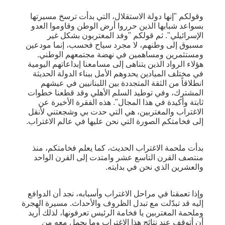
وقولكم "إنها دولة الاستقلال، التي بدأت ترسخ مسيرتها
بسواعد شبابها الذين حرروا أرض الوطن وقاوموا العدو
الإسرائيلي". ثم قولكم "وفد المغتربون بشكل غير
مسبوق إلى وطنهم، لا مجرد سياح فحسب، إنما مودعين
ومستثمرين ومساهمين في نهضة مجتمعهم الوطني.
هؤلاء الرواد الذين يتناهى إلى مسامعنا إبداعاتهم اليومية
في مختلف الميادين يحدوهم الأمل ببناء الدولة الحديثة
انطلاقاً من الثقة المتجددة بين اللبنانيين في عيشهم
المشترك، وفي توطيد السلم الأهلي وقد قطعنا خطوات
ثابتة وأكيدة في هذا المجال". هذه الفقرة الأخيرة عن
الاغتراب والمغتربين، هي التي حدت بي وشجعتني لأنقل
إلى فخامتكم الصورة التي نحن عليها في عالم الاغتراب.
بدأت ملحمة الاغتراب الحديث، كما يعلم فخامتكم، منذ
منتصف القرن التاسع عشر وامتدت إلى القرن الواحد
والعشرين الذي نحن في بدايته.
وإذا تعمقنا في مراحل الاغتراب وأسبابه، نجد أن الدوافع
إليه قد تبدّلت مع تبدل الظروف والأحداث. مسيرة الهجرة
وملحمة المغتربين يا فخامة الرئيس تعرفونها، لذلك أريد
أن أتوقف عند نتائج هذا الاغتراب وما يحمل معه من