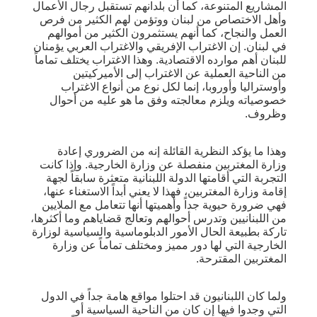
المشاريع المتنوعة، كما أن بلدانهم تستقبل رجال الأعمال
وأهل الاختصاص من لبنان ووتؤمن لهم الكثير من فرص
العمل والنجاح، كما أنهم يستثمرون الكثير من أموالهم
في لبنان. إن الاغتراب الإفريقي والاغتراب العربي يؤمنان
للبنان أهم موارده الاقتصادية. وهذا الاغتراب يختلف تماماً
من الناحية العملية عن الاغتراب إلى الأميركيتين
وأوستراليا وأوروبا، إنما لكل نوع من أنواع الاغتراب
خصوصياته ويلزم معالجته وفق ما هو عليه من أحوال
وظروف.
وهذا ما يؤكد النظرية القائلة إنه من الضروري إعادة
وزارة المغتربين منفصلة عن وزارة الخارجية. وإذا كانت
التجربة التي أقامتها الدولة اللبنانية متعثرة سابقاً لجهة
إقامة وزارة المغتربين، فهذا لا يعني أبداً الاستغناء عنها،
فهي ضرورة حيوية جداً وأهميتها أنها تتعامل مع الملايين
من اللبنانيين وتدرس أحوالهم وتعالج قضاياهم وما أكثرها،
تاركة بطبيعة الحال الأمور الدبلوماسية والسياسية لوزارة
الخارجية التي لها دور مميز ومختلف تماماً عن وزارة
المغتربين المقترحة.
ولما كان اللبنانيون قد احتلوا مواقع هامة جداً في الدول
التي وجدوا فيها إن كان من الناحية السياسية أو