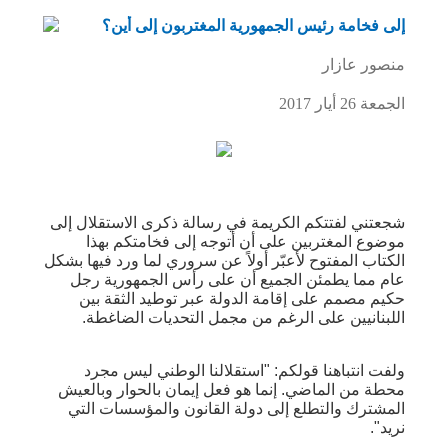
إلى فخامة رئيس الجمهورية المغتربون إلى أين؟
منصور عازار
الجمعة 26 أيار 2017
شجعتني لفتتكم الكريمة في رسالة ذكرى الاستقلال إلى
موضوع المغتربين على أن أتوجه إلى فخامتكم بهذا
الكتاب المفتوح لأعبّر أولاً عن سروري لما ورد فيها بشكل
عام مما يطمئن الجميع أن على رأس الجمهورية رجل
حكيم مصمم على إقامة الدولة عبر توطيد الثقة بين
اللبنانيين على الرغم من مجمل التحديات الضاغطة.
ولفت انتباهنا قولكم: "استقلالنا الوطني ليس مجرد
محطة من الماضي. إنما هو فعل إيمان بالحوار وبالعيش
المشترك والتطلع إلى دولة القانون والمؤسسات التي
نريد".