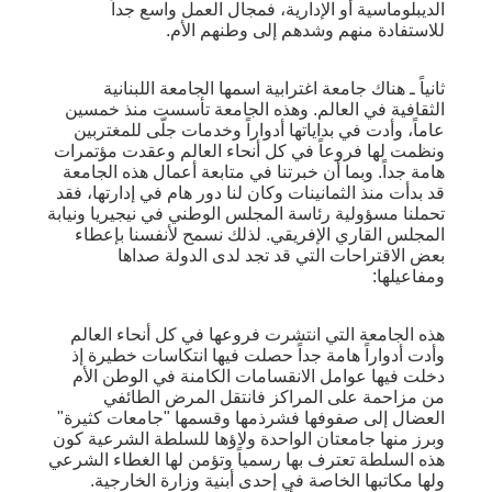
الديبلوماسية أو الإدارية، فمجال العمل واسع جداً
للاستفادة منهم وشدهم إلى وطنهم الأم.
ثانياً ـ هناك جامعة اغترابية اسمها الجامعة اللبنانية
الثقافية في العالم. وهذه الجامعة تأسست منذ خمسين
عاماً، وأدت في بداياتها أدواراً وخدمات جلّى للمغتربين
ونظمت لها فروعاً في كل أنحاء العالم وعقدت مؤتمرات
هامة جداً. وبما أن خبرتنا في متابعة أعمال هذه الجامعة
قد بدأت منذ الثمانينات وكان لنا دور هام في إدارتها، فقد
تحملنا مسؤولية رئاسة المجلس الوطني في نيجيريا ونيابة
المجلس القاري الإفريقي. لذلك نسمح لأنفسنا بإعطاء
بعض الاقتراحات التي قد تجد لدى الدولة صداها
ومفاعيلها:
هذه الجامعة التي انتشرت فروعها في كل أنحاء العالم
وأدت أدواراً هامة جداً حصلت فيها انتكاسات خطيرة إذ
دخلت فيها عوامل الانقسامات الكامنة في الوطن الأم
من مزاحمة على المراكز فانتقل المرض الطائفي
العضال إلى صفوفها فشرذمها وقسمها "جامعات كثيرة"
وبرز منها جامعتان الواحدة ولاؤها للسلطة الشرعية كون
هذه السلطة تعترف بها رسمياً وتؤمن لها الغطاء الشرعي
ولها مكاتبها الخاصة في إحدى أبنية وزارة الخارجية.