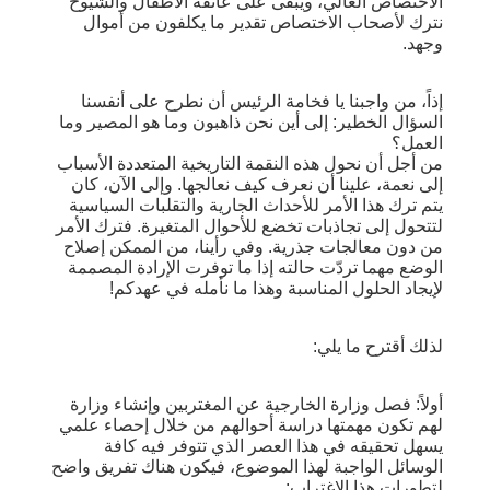
الاختصاص العالي، ويبقى على عاتقه الأطفال والشيوخ
نترك لأصحاب الاختصاص تقدير ما يكلفون من أموال
وجهد.
إذاً، من واجبنا يا فخامة الرئيس أن نطرح على أنفسنا
السؤال الخطير: إلى أين نحن ذاهبون وما هو المصير وما
العمل؟
من أجل أن نحول هذه النقمة التاريخية المتعددة الأسباب
إلى نعمة، علينا أن نعرف كيف نعالجها. وإلى الآن، كان
يتم ترك هذا الأمر للأحداث الجارية والتقلبات السياسية
لتتحول إلى تجاذبات تخضع للأحوال المتغيرة. فترك الأمر
من دون معالجات جذرية. وفي رأينا، من الممكن إصلاح
الوضع مهما تردّت حالته إذا ما توفرت الإرادة المصممة
لإيجاد الحلول المناسبة وهذا ما نأمله في عهدكم!
لذلك أقترح ما يلي:
أولاً: فصل وزارة الخارجية عن المغتربين وإنشاء وزارة
لهم تكون مهمتها دراسة أحوالهم من خلال إحصاء علمي
يسهل تحقيقه في هذا العصر الذي تتوفر فيه كافة
الوسائل الواجبة لهذا الموضوع، فيكون هناك تفريق واضح
لتطورات هذا الاغتراب: