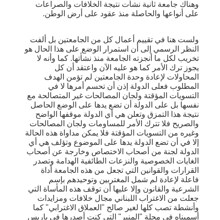
وهناك جامعة ثانية نشأت نتيجة الخلافات والصراعات
على أنواعها والحاصلة منذ عقود على أرض الوطن.
ولست هنا في تقييم أعمال كل من الجامعتين بل ألفت
النظر الرسمي إلى أن استمرار الوضع على هذا الحال هو
تخريب لكل ما أنجزته الجامعة منذ نشأتها. كما وأنه لا
يجوز ترك الأمر كما هو عليه الآن واعتقد أن كل
المحاولات لإعادة وحدة الجامعتين لم تؤمن الهدف
المطلوب فعلى الدولة إذن أن تحسم أمرها لا في
التسويات المؤقتة ولجان المصالحات غير المتصالحة مع
نفسها بل على الدولة أن تضع يدها على الوضع الحاصل
نتيجة هذا التمزق وتعلن هي أي الدولة موقفها الواضح
والصريح فلا تترك الأمر للمساومات ولجان المصالحات
وغيره من التسويات المؤقتة فلا يمكن مداواة هذه الحالة
إلا في أن تضع الدولة يدها على الموضوع وتؤلف هي أي
الدولة لجنة من أصحاب الاختصاص وخارجة عن أصحاب
الغايات الخصوصية والنزعات الطائفية الهدامة وتصدر
القرارات والقوانين التي تجعل من هذه الجامعة أداة
فاعلة لإعادة لم شمل المغتربين وتوحيدهم بإسم
الشرعية والقانون وإلا عليها أن توقف هذه المأساة التي
جعلت من الاغتراب اللبناني مجال خلافات ومزايدات
وأنشطة تصب كلها لغير صالح "العملاق الاغترابي" كما
أسميناه في مجلة "المنبر" التي كنت أصدرها في باريس