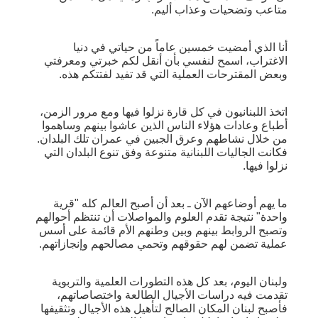
متاعب وتضحيات وعذاب أليم.
أنا الذي أمضيت خمسين عاماً من حياتي في دنيا
الاغتراب، اسمح لنفسي بأن أنقل لكم خبرتي ومعرفتي
وبعض المقترحات العملية التي قد تفيد لفتتكم هذه.
اتخذ اللبنانيون في كل قارة نزلوا فيها ومع مرور الزمن،
أطباع وعادات هؤلاء الناس الذين عاشوا بينهم وساهموا
من خلال نشاطهم وعرق الجبين في عمران تلك البلدان.
فكانت الجاليات اللبنانية متنوعة وفق تنوع البلدان التي
نزلوا فيها.
ما يهم أوضاعهم الآن ـ بعد أن أصبح العالم كله "قرية
واحدة" نتيجة تقدم العلوم والمواصلات أن تنتظم أحوالهم
وتصبح الروابط بينهم وبين وطنهم الأم قائمة على أسس
عملية تضمن لهم حقوقهم وتحمي مصالحهم وإنجازاتهم.
ولبنان اليوم، بعد كل هذه التطورات العلمية والتربوية
تقدمت فيه دراسات الأجيال الطالعة واختصاصاتهم،
فأصبح لبنان المكان الصالح لتأهيل هذه الأجيال وتثقيفها