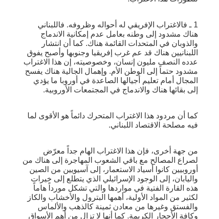
1 ـ فالاغتراب الإفريقي له أحواله وظروفه. فاللبناني
هناك مشدود إلى وطنه بعامل عدم إمكانية الاندماج
والذوبان في المتحدات القائمة هناك. كما أن انتشار
اللبنانيين هناك قد عم غرب إفريقيا وجنوبها وأصبح يفوق
عدده النصف مليون إنسان، وخصوصيته، إن هذا الاغتراب
مشدود حتماً إلى الوطن الأم. وإهمال الجالية هناك يفسح
المجال أمام تعليم أجيالها الصاعدة في أوروبا ما يؤدي
إلى بقائها هناك والاندماج في المجتمعات الأوروبية.
كما أن مردود هذا الاغتراب المتحرك دائماً هو الأقوى لما
فيه مصلحة الاقتصاد اللبناني.
من جهة أخرى، فإن هذا الاغتراب الهام جداً معرّض
لصراع المصالح مع باقي الشعوب المهاجرة إلى هناك من
أوروبيين كانوا أسياد الاستعمار، إلى آسيويين من الصين
واليابان، إلى الوجود الإسرائيلي الذي يتطلع إلى خيرات
هذه القارة الفتية في مواردها والتي تشكل مورداً هاماً
لكثير من المواد الأولية، أهمها البترول والأخشاب والكاز
والفستق وغيرها من معادن ثمينة كالذهب والألماس
وكافة الأحجار الكريمة. كما أنها لا تزال من أهم الأسواق