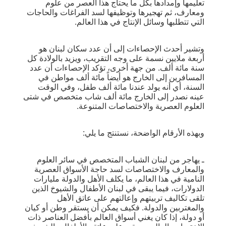
تعليمها وإمدادها بكل ما يحتاج هذا العصر من علوم
ومعارف، ثم تهجيرها وتوظيفها لسد الفراغات والحاجات
التي تتطلبها وسائل الإنتاج في هذا العالم.
وتشير أحدث الإحصاءات إلى أن عدد سكان لبنان هو
أربعة ملايين نسمة على وجه التقريب، ويزيد بالولادة كل
سنة مائة ألف. من جهة أخرى، تؤكد الإحصاءات أن عدد
المسافرين إلى الخارج هو أيضاً مائة ألف مواطن في
السنة، أي أنه يولد عندنا مائة ألف طفل، وفي الوقت
عينه نصدر إلى الخارج مائة ألف شاب متخصص في شتى
العلوم العصرية والاختصاصات المتنوعة.
وبهذه الأرقام الواضحة، نستنتج ما يلي:
ـ يهاجر من لبنان الشباب المتخصص في سائر العلوم
والمعارف والاختصاصات لسد حاجة الأسواق العصرية
النامية في هذا العالم، ما يكلف الأهل والدولة مليارات
الدولارات، فيما يبقى في لبنان الأطفال والشيوخ الذين
تلقى تكاليف تربيتهم وإعالتهم على عاتق الأهل
والمغتربين والدولة. فكيف يمكن أن يستقر وطن أو كيان
أو دولة، إذا كان يغني أسواق العالم بأفضل العناصر ذات