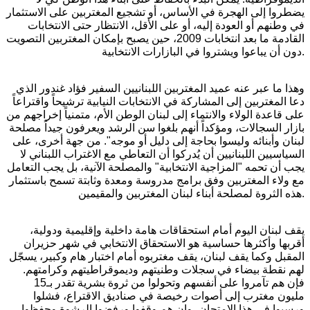
يضطروا إلى الهجرة في الأساس، أو تشجيع المغتربين على الاستثمار
في وطنهم أو العودة إليه، أو على الأقل، الانتظار حتى الانتخابات
القادمة ما بعد انتخابات 2009، حين يصبح بإمكان المغتربين التصويت
دون أن يباعوا ويشتروا في البازارات الانتخابية.
وهذا ما عبر عنه عميد المغتربين اللبنانيين السفير فؤاد غندور الذي
دعا المغتربين إلى المشاركة في الانتخابات النيابية ترشيحاً واقتراعاً
على قاعدة الولاء والانتماء إلى لبنان الوطن الأم، متمنياً إخراجهم من
بازار السجالات، ومؤكداً أنهم بلغوا سن الرشد ويعرفون جيداً مصلحة
لبنان وأبنائه وليسوا بحاجة إلى دليل أو موجه". من جهة أخرى، على
السياسيين اللبنانيين أن يُدركوا أن التعاطي مع الاغتراب اللبناني لا
يجب أن تحمه "المزاجية الانتخابية" والمصلحة الآنية، بل يجب التعامل
مع ولاء المغتربين وفق برامج مدروسة ومعدة وثابتة تسمح باستثمار
هذه الثروة لمصلحة أبناء لبنان المغتربين والمقيمين.
يقف لبنان اليوم أمام استحقاقات هامة داخلية وإقليمية ودولية،
أقربها وأكثرها حساسية هو الاستحقاق الانتخابي في شهر حزيران
المقبل وكما يقف لبنان، يقف مغتربوه أمام اختبار هام وكبير، يسجّل
لهم نقطة بيضاء في سجلات وطنيتهم وديموقراطيتهم وكرامتهم.
فإن هم تآمروا على أنفسهم وتحولوا من ثروة بشرية تقدر بـ15
مليون مغترب إلى أصوات رخيصة في صناديق الاقتراع، فشلوا
ورسبوا في هذا الامتحان، وإن هم وقفوا ورفضوا الرشوة وحفظوا