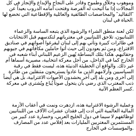
وموهوب وخلاّق وطموح وقادر على النجاح والإبداع والإنجاز في كل
المجالات إذا ما أتيحت له الفرصة وفتحت أمامه الدروب بعيداً عن
"التقاليد" والمحاصصات الطائفية والعائلية والإقطاعية التي تخضع لها
الحياة في لبنان.
لكن لعنة منطق الشراء والرشوة الذي يتبعه الساسة والزعماء
اللبنانيون، تلاحق اللبنانيين في مغترباتهم لتكدسهم قبل الانتخابات
في طائرات كبيرة وتأتي بهم إلى لبنان ليفرغوا أصواتهم في صناديق
الاقتراع، ومن ثم يعودون إلى حيث أتوا حاملين مكافآتهم في جيوبهم
وحقائبهم. هكذا بتلك البساطة يُهين الزعيم اللبناني أبناء شعبه في
الخارج كما في الداخل، من أجل معركة انتخابية، مصيرية أسماها أم
غير ذلك. والواقع أن الخطيئة الدنيئة هذه، ليست فقط في رقبة
السياسيين وأزلامهم الذين ما عادوا يستريحون متنقلين من طائرة
إلى أخرى ومن بلد إلى آخر يحشدون الأصوات الاغترابية، بل هي أيضاً
ذنب المغترب الذي رضي بأن يتحول صوتاً يُباع ويُشترى في معركة
كسر العظم الآتية.
وعملية الرشوة الاغترابية هذه، ازدهرت ونمت في أعقاب الأزمة
المالية العالمية التي أدت إلى فقدان عشرات الآلاف من اللبنانيين
لوظائفهم لا سيما في دول الخليج العربي، وخسارة عدد كبير من
المستثمرين المغتربين المليارات بعد إفلاس عدد من المصارف
والمؤسسات في الخارج.