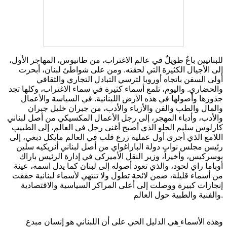
للبنانيين باعٌ طويلٌ في عالم الاغتراب، من طانيوس، المهاجر الأول،
إلى الأجيال الكثيرة التي لحقته. ومن على شواطئ لبنان، أبحرت
أولى السفن باتجاه أوروبا لترسي التبادل التجاري والثقافي
والحضاري. واليوم، تلمع أسماء كثيرة في سماء الاغتراب، وكلها تجد
جذورها وأصولها في هذه الأرض اللبنانية. في السياسة والأعمال
والمال والطب والفن والأزياء والأدب، من جبران خليل جبران
والأدب، وأدباء المهجر، إلى رجل الأعمال المكسيكي من أصل لبناني
كارلوس سليم الحلو الذي أصبح أغنى رجل في العالم، إلى الطبيب
اللامع الذي أجرى أول عملية زرع قلب في العالم مايكل دبغي، إلى
رئيس مجلس نواب دولة الباراغواي من أصل لبناني أنريكيه سلين
بوسركيس، وأخيراً، وزير النقل الأميركي في إدارة الرئيس باراك
أوباما راي لحود، والذي تعود أصوله إلى لبنان كما يدل اسمه، عينة
من أسماء قليلة، ضمن لائحة تطول ولا تنتهي لأسماء لبنانية حققت
إنجازات كبيرة ووصلت إلى أعلى المراكز السياسية والاقتصادية
والفنية والطبية حول العالم.
وهذه الأسماء هي الدليل الحي على أن اللبناني هو إنسان مبدع