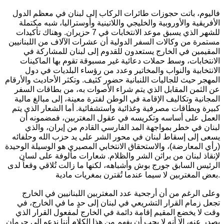
فاليوم، باتت حجوزات طائرات الركاب إلى لبنان في معظم الدول
الأفريقية والأوروبية والخليجي واللاتينية وأوستراليا، شبه مكتملة
للشهر الذي يسبق موعد الانتخابات في 7 حزيران. وهناك تأكيدات
مستمرة من وكالات السفر الدولية أن عشرات الآلاف من اللبنانيين
المقيمين في الخارج يستعدون للقدوم إلى لبنان للمشاركة في
الانتخابات، وسط حملات دعائية غير مسبوقة تقوم بها الماكينات
الانتخابية والنواب والمخاتير وعدد من رؤساء البلديات في دول
المهجر حيث للجاليات اللنبانية حضور كثيف. وتكثر الأحاديث والأرقام
عن الثمن المقابل الذي يتم شراء الأصوات به، من بطاقات السفر
المجانية وتكاليف الإقامة في الوطن لفترة معينة، إلى مبالغ مالية
كبيرة وبطاقات مصرفية وغذائية واستشفائية. أما الشعار الذي يتم
العمل على أساسه وتكريسه في عقول المغتربين، فمضمونه أن
لبنان في خطر بمواجهة المد الفارسي القادم من إيران، والذي
يسعى إلى إسقاط لبنان في محور الشر على يد حزب الله وحلفائه
(رأي المعارضة)، والاستحقاق الانتخابي المصيري هو الوسيلة الوحيدة
لإنقاذ لبنان من براثن الشر والظلام. شعارات مألوفة على لسان
الرئيس السابق جورج بوش وأشباهه، لكنها ما زالت تُلاقي وقعاً لدى
بعض المغتربين لا سيما عندما تُقترن بمغريات مادية.
وعلى الرغم من أن أرجحية عدد المغتربين اللبنانيين في الخارج
تجعل زمام القرار التشريعي في لبنان إلى حدٍ ما في الخارج، في
وقت لا يخضع المقيم إقامة دائمة في الخارج لمفعول القرار الذي
يصدر عنه، إلا أنه لا يجب أن يفهم من هذا الكلام أننا ندعو إلى حرمان