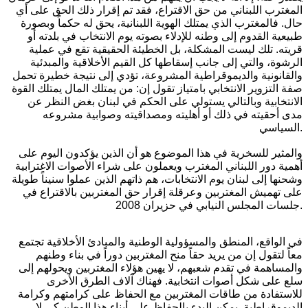
المغترب اللبناني من حق الاقتراع، فقد تم إقرار ذلك الحق على أي
حال. فالمغترب الذي يمتلك الهوية اللبنانية، يحق له حكماً وبصورة
طبيعية القدوم إلى وطنه للإدلاء بصوته يوم الانتخاب في بلدته أو
قريته. تلك ليست المشكلة، بل الخطيئة الحقيقية تقع في عملية
الرشوة، والتي إلى جانب إسقاطها كل القيم الأخلاقية والمبدئية
والقانونية والديموقراطية المشروعة، تؤدي إلى نتيجة خطيرة تحمل
صفة التزوير الانتخابي بامتياز تقول إن: من يمتلك المال يمتلك القوة
الانتخابية وبالتالي يستولي على الحكم في لبنان بغض النظر عن
مدى أحقيته في ذلك أو أهليته ومصداقيته وصوابية مشروعه
السياسي.
والمثير للسخرية في هذا الموضوع هو أن الذين يؤكدون اليوم على
أهمية دور اللبناني المغترب ويعملون على شراء الأصوات الاغترابية
وشحنها إلى لبنان يوم الانتخابات، هم ذاتهم الذين عملوا سنيناً طويلة
على تهميش المغتربين وعرقلة إقرار حق المغتربين بالاقتراع في
جلسات المجلس النيابي في حزيران 2008.
في الواقع، المنطق والمسؤولية الوطنية والمبادئ الأخلاقية تجتمع
معاً لتقول إن من يريد حقاً منح المغتربين دوراً في بناء وطنهم
والمساهمة في تقدم شعبهم، لا يهين هؤلاء المغتربين ويحولهم إلى
سلع على شكل أصوات انتخابية. فهناك آلاف الطرق الأخرى
للاستفادة من طاقات المغتربين مع الحفاظ على كرامتهم وكرامة
الديموقراطية. يمكن البدء بالحفاظ على أبناء هذا الوطن كي لا