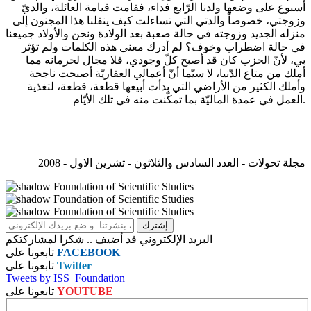
أسبوع على وضعها ولدنا الرّابع فداء، فقامت قيامة العائلة، والديّ
وزوجتي، خصوصاً والدتي التي تساءلت كيف ينقلنا هذا المجنون إلى
منزله الجديد وزوجته في حالة صعبة بعد الولادة ونحن والأولاد جميعنا
في حالة اضطراب وخوف؟ لم أدرك معنى هذه الكلمات ولم تؤثر
بي، لأنّ الحزب كان قد أصبح كلّ وجودي، فلا مجال لحرمانه مما
أملك من متاع الدّنيا، لا سيّما أنّ أعمالي العقاريّة أصبحت ناجحة
وأملك الكثير من الأراضي التي بدأت أبيعها قطعة، قطعة، لتغذية
العمل في عمدة الماليّة بما تمكّنت منه في تلك الأيّام.
مجلة تحولات - العدد السادس والثلاثون - تشرين الاول - 2008
البريد الإلكتروني قد أضيف .. شكرا لمشاركتكم
FACEBOOK
تابعونا على
Twitter
تابعونا على
Tweets by ISS_Foundation
YOUTUBE
تابعونا على