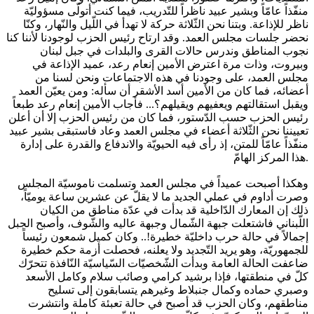
منفّذاً عامّاً وبشير عبيد ناظراً للتّدريب، فيما كنت أتولّى مسؤوليّة
ناظر للإذاعة. وبتنا نحن الثّلاثة حركة لا تهدأ في اللّيل والنّهار، وكنّا
نحضر جلسات مجلس العمد. وقد ارتاح رئيس الحزب لوجودنا لأننا كنا
نجوب المناطق وندرس حالات القرى والبلدات في جبل لبنان
وبيروت، وذات مرة اعترض الأمين إنعام رعد، عميد الإذاعة في
مجلس العمد، على وجودنا في هذه الاجتماعات ونحن لسنا من
أعضائه، فما كان من الأمين أسد الأشقر أن سأله: ومن يعيّن العمد
ويقبل استقالتهم ويعفيهم ويقيلهم؟... فأجاب الأمين إنعام رعد طبعاً
رئيس الحزب حسب الدّستور، فما كان من رئيس الحزب إلا أن أعلن
تعييننا نحن الثّلاثة أعضاء في مجلس العمد وعاد فاستبقى بشير عبيد
منفّذاً عامّاً للمتن، إذ رأى فيه الحيويّة والاندفاع والقدرة على إدارة
هذا المركز الهامّ.
وهكذا أصبحت عميداً في مجلس العمد وتسلمت ناموسيّة المجلس
وصرت أداوم في عملي الجديد ما لا يقلّ عن عشرين ساعة يوميّاً،
ذلك إن المعارك الدّاخلية قد بدأت في عدّة مناطق من الكيان
اللّبناني فاشتعلت جبهة الشّمال وجبهة عاليه والشّوف، وأصبح الجبل
إجمالاً في حالة حرب داخليّة خطيرة!.. وكان كميل شمعون رئيساً
للجمهوريّة، وهو يريد التّجديد ولا يعلنه، فحصلت أزمة حكم خطيرة
ضاعفت الحالة العامة وبدأت الشّخصيّات السّياسيّة النّافذة تتحرّك
كلّ في منطقتها، فإذا برشيد كرامي وصائب سلام وكامل الأسعد
وصبري حماده وكمال جنبلاط وغيرهم يتسابقون إلى تسليح
مناطقهم، وكان الحزب قد أصبح في حالة تعبئة كاملة وانتشرت