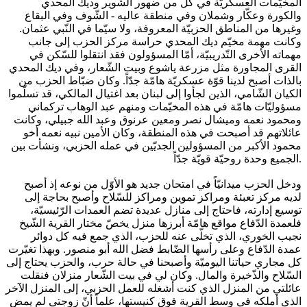
المخيّمات العسكريّة في كلّ من ضهور الشّوير وديك المحدي
والكورة وعكّار وشملان وفي منطقة عاليه - الشّوف وفي البقاع
وغيرها من المناطق الحزبيّة المعروفة، ولا سيّما في النّبي عثمان.
وكانت مهمة مخيّم ديك المحدي حراسة مركز الحزب إلى جانب
مهماته الأخرى التّدريبيّة، أمّا المسؤولون فقد انتقلوا للسّكن في
القرى المجاورة مثل مزرعة ياشوع وبيت الشّعار، وفي ديك المحدي
بالذات أصبح لدينا قوّة عسكريّة هامّة جدّاً. وكان ضبّاط الحزب من
الكيان الشّامي، الذين لجأوا إلى لبنان بعد اغتيال المالكي، قد تسلّموا
مسؤوليّات هامّة في هذه المخيّمات ومنهم عبد الوهاب تركماني
ومحمود نعمه وميشال نصر ومعين عرنوق وعبد الله جبيلي، وكانت
عائلاتهم قد أصبحت في هذه المنطقة، وكان الأمين نبيه نعمه أخو
محمود الأكبر من المسؤولين الجديّين في عمله الحزبي، ونشأت بين
الجميع وحدة روحيّة قويّة جدّاً.
ودخل الحزب ميدانيّاً في امتحان جديد هو الأوّل من نوعه إذ أصبح
لديه مركز تعبئة ومراكز تموين ومراكز للسّلاح وأصبح بحاجة إلى
توسيع إدارته، فاحتاج إلى منازل عديدة تضم العمدات الرّئيسيّة،
فلعمدة الدّفاع مواقع هامّة أبرزها منزل يخصّ مختار القرية الشّيخ
نجيب الخوري، الذي تخلّى عنه للحزب، الذي جمع فيه كل دوائر
عمدة الدّفاع وعلى رأسها الضّابط فضل الله أبو منصور. وبهذا تغيّرت
كل مجاري حياتنا اليوميّة وأصبحنا في حالة حرب، والحزب يحتاج إلى
السّلاح والذّخيرة والمال. وكان لي في بيت الشّعار منزلان فنقلت
عائلتي من المنزل الذي كنت أشغله للعمل الحزبي، إلى المنزل الآخر
الذي أملكه في وسط القرية فوق كنيستها، علماً أنّ زوجتي لم يمض