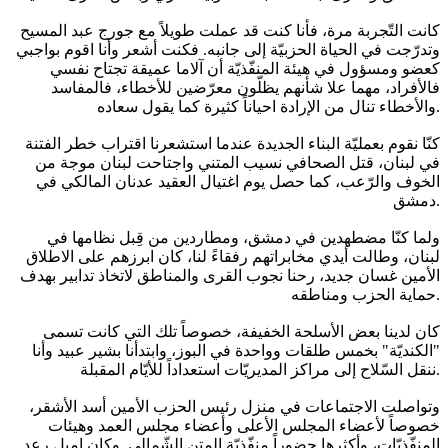
كانت التّجربة مرة، فأنا كنت قد عملت طويلاً مع جورج عبد المسيح
وتدرّجت في الحياة الحزبيّة إلى جانبه. فكنت أشعر وأنا اقوم بواجبي
كعضو ومسؤول في هيئة المنفّذيّة أن آلاما عميقة تجتاح نفسي
فالأفراد، مهما علا شأنهم يظلّون معرّضين للأخطاء، فالمفاسد
والأخطاء تنال من الإرادة احياناً كثيرة كما يقول سعاده.
كنّا نقوم بعمليّة البناء الجديدة عندما استشعرنا اقتراب خطر الفتنة
في لبنان، قتل الصحافي نسيب المتني واجتاحت لبنان موجة من
الخوف والرّعب، كما حصل يوم اغتيال العقيد عدنان المالكي في
دمشق.
ولما كنّا مضطهدين في دمشق، ومطاردين من قِبل نظامها في
لبنان، وطالت أيدي مخابراتهم رفقاءً لنا، كان ابرزهم على الاطلاق
الأمين غسان جديد، رحنا نجوب القرى والمناطق لاتخاذ تدابير بهدف
حماية الحزب ومناطقه.
كان لدينا بعض الأسلحة الخفيفة، خصوصاً تلك التي كانت تسمى
"الكنديّة" بخمس طلقات وواحدة في البوز، وابتدأنا بشير عبيد وأنا
ننقل السّلاح إلى مراكز المديريّات استعداداً للأيّام المقبلة.
وتواصلت الاجتماعات في منزل رئيس الحزب الأمين أسد الأشقر،
خصوصاً لأعضاء المجلس الأعلى وأعضاء مجلس العمد وهيئات
المنفّذيّات، وأكثرها حضوراً منفّذيّة المتن الشّمالي. وكان إميل رعد