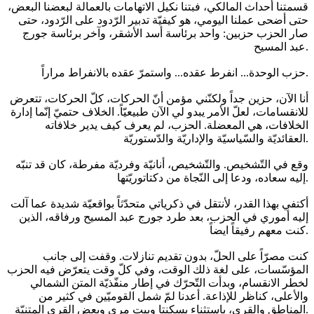
قسمتنا أحداث المالكي، فبتنا نكيل الاتهامات بالعمالة لبعضنا البعض،
حتى أضحى عملنا اليومي، هو كيفيّة تدبير الرّدود على الرّدود، حتى
صار الحزب حزبين: واحد برئاسة أسد الأشقر، وآخر برئاسة جورج
عبد المسيح.
حزب الوحدة... انفرط عقده... واستمرّ عقده بالانفراط مراراً.
أنا الآن، حزين جداً ولكنّني مؤمن أنّ الحركات، كلّ الحركات، تتعرض
للانقسامات، لعلّ الأمر يبدو لي الآن طبيعيّاً. الخلاف حتميّ إنّما إدارة
الخلافات، هي المعضلة. الحزب، لم يعرف كيف يدير خلافاته
العقائديّة والسّياسيّة والإداريّة والدّستوريّة.
وقع في التّشخيص. والتّشخيص، أنانيّة وفرديّة مفرطة، كان قد تنبّه
إليه سعاده، ودعا إلى النّجاة من دكتاتوريّتها.
أكتفي بهذا القدر، لأنتقل في ذكرياتي متحدّثاً بواقعيّة شديدة عما آلت
إليه أموري في الحزب، بعد طرد جورج عبد المسيح ورفاقه، الذين
كنت معهم رفيقاً ايضاً.
كنت مصرّاً على الحلّ، بدون تقديم تنازلات. وقفت إلى جانب
المؤسّسات، على لغة ذلك الوقت، وفي كلّ وقت يتعرّض فيه الحزب
لخطر الانقسام، وبدأت التّحرّك في إطار منفّذيّة المتن الشمالي
والأعلى، كناظر للإذاعة. أعدنا لمّ شمل القوميّين في كثير من
المناطق والقرى، باستثناء بسكنتا وبيت مري وبعض القرى المتنيّة.