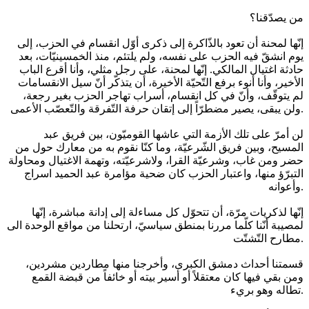
من يصدّقنا؟
إنّها لمحنة أن تعود بالذّاكرة إلى ذكرى أوّل انقسام في الحزب، إلى
يوم انشقّ فيه الحزب على نفسه، ولم يلتئم، منذ الخمسينيّات، بعد
حادثة اغتيال المالكي. إنّها لمحنة، على رجل مثلي، وأنا أقرع الباب
الأخير، وأنا أنوء برفع التّحيّة الأخيرة، أن يتذكّر أنّ سيل الانقسامات
لم يتوقّف، وأنّ في كل انقسام، أسراب تهاجر الحزب بغير رجعة،
ولن يبقى، يصير مضطرّاً إلى إتقان حرفة التّفرقة والتّعصّب الأعمى.
لن أمرّ على تلك الأزمة التي عاشها القوميّون، بين فريق عبد
المسيح، وبين فريق الشّرعيّة، وما كنّا نقوم به من معارك حول من
حضر ومن غاب، وشرعيّة القرا، ولاشرعيّته، وتهمة الاغتيال ومحاولة
التبرّؤ منها، واعتبار الحزب كان ضحية مؤامرة عبد الحميد اسراج
وأعوانه.
إنّها لذكريات مرّة، أن تتحوّل كل مساءلة إلى إدانة مباشرة، إنّها
لمصيبة أنّنا كلّما مررنا بمنطق سياسيّ، ارتحلنا من مواقع الوحدة الى
مطارح التّشتّت.
قسمتنا أحداث دمشق الكبرى، وأخرجنا منها مطاردين مشردين،
ومن بقي فيها كان معتقلاً أو أسير بيته أو خائفاً من قبضة القمع
تطاله وهو بريء.